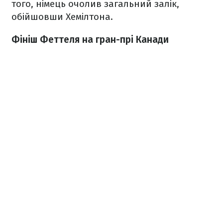
того, німець очолив загальний залік,
обійшовши Хемілтона.
Фініш Феттеля на гран-прі Канади