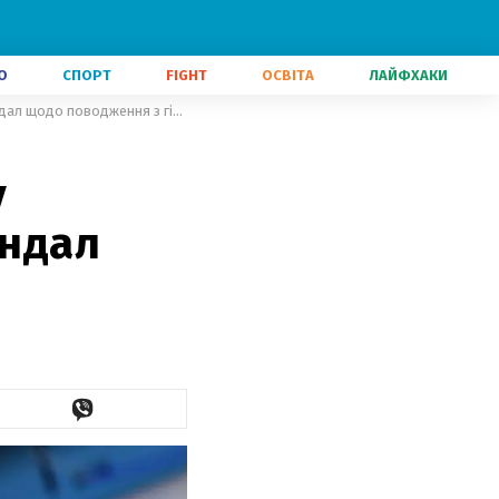
О
СПОРТ
FIGHT
ОСВІТА
ЛАЙФХАКИ
Фізичні та моральні знущання: у Великій Британії розгорівся скандал щодо поводження з гімнастами
у
андал