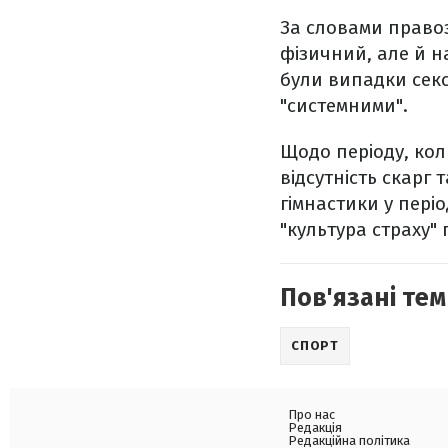
За словами право
фізичний, але й н
були випадки секс
"системними".
Щодо періоду, кол
відсутність скарг
гімнастики у періо
"культура страху" 
Пов'язані тем
СПОРТ
Про нас
Редакція
Редакційна політика