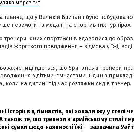
уляка через "Z"
певняє, що у Великій Британії було побудовано 
ише перемоги та медалі на спортивних турнірах.
о тренери юних спортсменів вдавалися до образ
адів жорсткого поводження – відмова у їжі, воді 
авозахисниці йдеться, що британські тренери пр
оводження з дітьми-гімнастами. Один з прикладі
а, коли на дитині під час розтяжки сидів тренер.
і історії від гімнастів, які ховали їжу у стелі ч
 А також те, що тренери в армійському стилі п
жні сумки щодо наявності їжі,
– зазначила Уайт