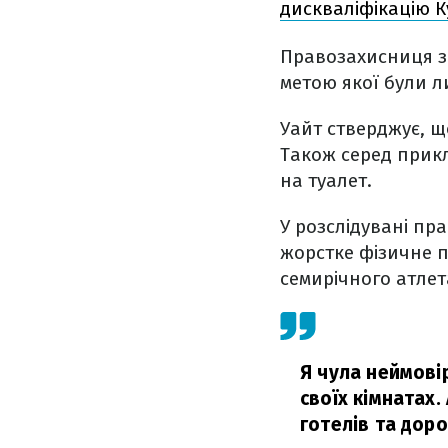
дискваліфікацію К
Правозахисниця за
метою якої були л
Уайт стверджує, щ
Також серед прикл
на туалет.
У розслідувані пр
жорстке фізичне п
семирічного атлет
Я чула неймовірн
своїх кімнатах.
готелів та доро