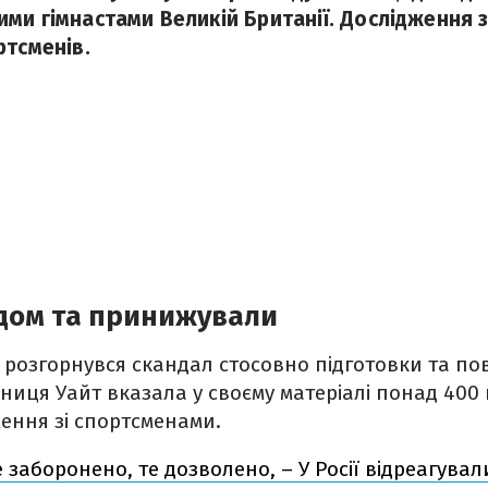
ми гімнастами Великій Британії. Дослідження 
ртсменів.
дом та принижували
ї розгорнувся скандал стосовно підготовки та п
дниця Уайт вказала у своєму матеріалі понад 400
ення зі спортсменами.
 заборонено, те дозволено, – У Росії відреагувал