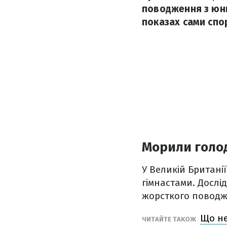
поводження з юни
показах сами спо
Морили голо
У Великій Британі
гімнастами. Дослі
жорсткого поводж
Що не
ЧИТАЙТЕ ТАКОЖ