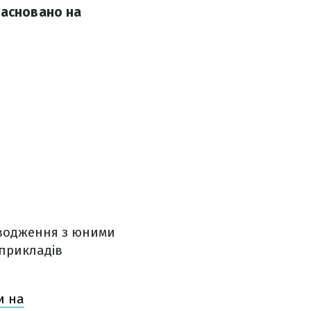
засновано на
оводження з юними
 прикладів
и на