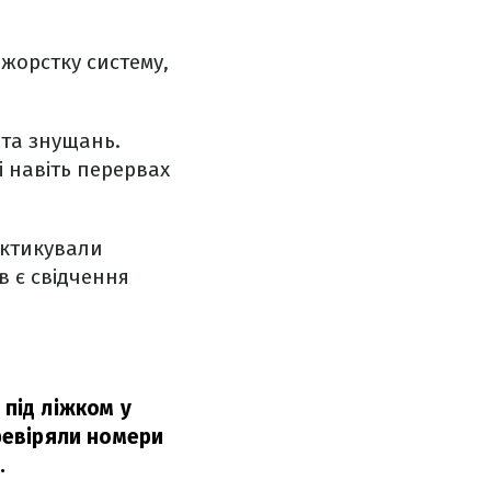
жорстку систему,
 та знущань.
і навіть перервах
актикували
в є свідчення
и під ліжком у
еревіряли номери
.