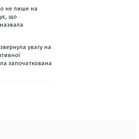
ло не лише на
ує, що
 назвала
звернула увагу на
ртивної
була започаткована