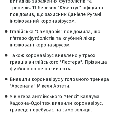
випадків зараження футболістів та
тренерів. 11 березня "Ювентус" офіційно
повідомив, що захисник Даніеле Ругані
інфікований коронавірусом.
Італійська "Сампдорія" повідомила, що
п'ятеро футболістів та клубний лікар
інфіковані коронавірусом.
Також коронавірус виявлено у трьох
гравців англійського "Лестера". Прізвища
футболістів не називають.
Виявили коронавірус у головного тренера
"Арсенала" Мікеля Артети.
У вінгера англійського "Челсі" Каллума
Хадсона-Одоі теж виявили коронавірус,
гравець перебуває на самоізоляції.