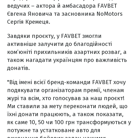
ведучих – актора й амбасадора FAVBET
Євгена Яновича та засновника NoMotors
Сергія Кремеця.
Завдяки проєкту, у FAVBET змогли
активніше залучити до благодійності
ком’юніті прихильників азартних розваг, а
також нагадати українцям про важливість
донатів.
"Від імені всієї бренд-команди FAVBET хочу
подякувати організаторам премії, членам
журі та всім, хто голосував за наш проєкт!
Ми ставили за мету переконати людей, що
їхні донати працюють, а також показати,
як саме 10, 50 чи 100 грн трансформуються у
потужне та устатковане авто для