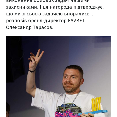
виконання бойових задач нашими
захисниками. І ця нагорода підтверджує,
що ми зі своєю задачею впорались", –
розповів бренд-директор FAVBET
Олександр Тарасов.