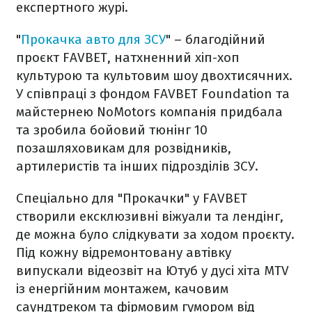
експертного журі.
"
Прокачка авто для ЗСУ
" – благодійний
проєкт FAVBET, натхненний хіп-хоп
культурою та культовим шоу двохтисячних.
У співпраці з фондом FAVBET Foundation та
майстернею NoMotors компанія придбала
та зробила бойовий тюнінг 10
позашляховикам для розвідників,
артилеристів та інших підрозділів ЗСУ.
Спеціально для "Прокачки" у FAVBET
створили ексклюзивні віжуали та лендінг,
де можна було слідкувати за ходом проєкту.
Під кожну відремонтовану автівку
випускали відеозвіт на Ютуб у дусі хіта MTV
із енергійним монтажем, качовим
саундтреком та фірмовим гумором від