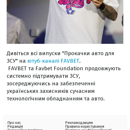
Дивіться всі випуски "Прокачки авто для
ЗСУ" на
ютуб-каналі FAVBET
.
FAVBET та Favbet Foundation продовжують
системно підтримувати ЗСУ,
зосереджуючись на забезпеченні
українських захисників сучасним
технологічним обладнанням та авто.
Про нас
Рекламодавцям
Редакція
Правила користування