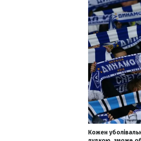
Кожен уболівальн
дудкою, зможе об