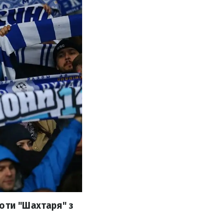
оти "Шахтаря" з