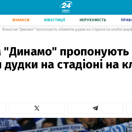
ФІНАНСИ
ІНВЕСТИЦІЇ
НЕРУХОМІСТЬ
ПРАВ
Фанатам "Динамо" пропонують обміняти дудки на стадіоні на клубні шар
 "Динамо" пропонують
 дудки на стадіоні на к