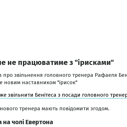
ше не працюватиме з "ірисками"
 про звільнення головного тренера Рафаеля Бені
не новим наставником "ірисок"
же звільнити Бенітеса з посади головного тренер
нового тренера мають повідомити згодом.
а на чолі Евертона