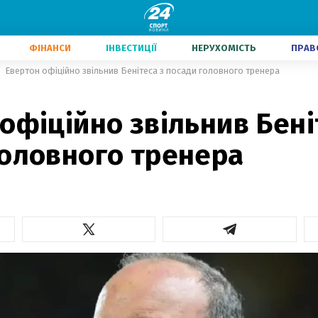
ФІНАНСИ
ІНВЕСТИЦІЇ
НЕРУХОМІСТЬ
ПРАВ
Евертон офіційно звільнив Бенітеса з посади головного тренера
офіційно звільнив Бені
головного тренера