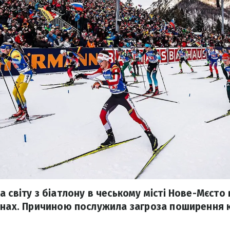
 світу з біатлону в чеському місті Нове-Мєсто
унах. Причиною послужила загроза поширення 