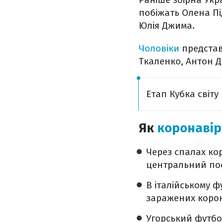
побіжать Олена Пі
Юлія Джима.
Чоловіки
представ
Ткаленко, Антон Д
Етап Кубка світу
Як
коронавір
Через спалах кор
центральний поєд
В італійському 
заражених корон
Угорський футбо