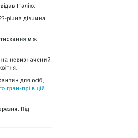
ідав Італію.
23-річна дівчина
стискання між
1 на невизначений
квітня.
рантин для осіб,
 гран-прі в цій
ерезня. Під