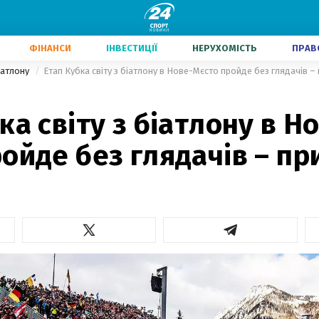
ФІНАНСИ
ІНВЕСТИЦІЇ
НЕРУХОМІСТЬ
ПРАВ
іатлону
Етап Кубка світу з біатлону в Нове-Мєсто пройде без глядачів –
ка світу з біатлону в Н
ойде без глядачів – пр