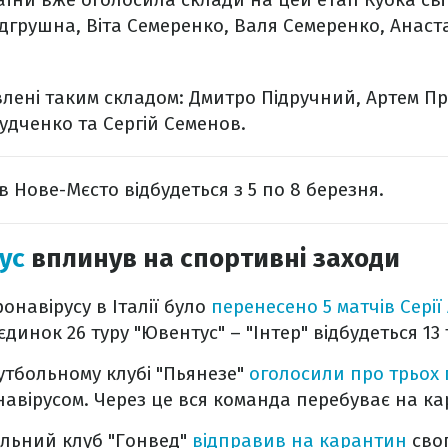
дгрушна, Віта Семеренко, Валя Семеренко, Анаст
лені таким складом: Дмитро Підручний, Артем П
удченко та Сергій Семенов.
 в Нове-Мєсто відбудеться з 5 по 8 березня.
ус
вплинув на спортивні заходи
онавірусу в Італії було
перенесено 5 матчів Серії
инок 26 туру "Ювентус" – "Інтер" відбудеться 13
футбольному клубі "Пьянезе"
оголосили про трьох 
авірусом. Через це вся команда перебуває на ка
льний клуб "Гонвед"
відправив на карантин
сво