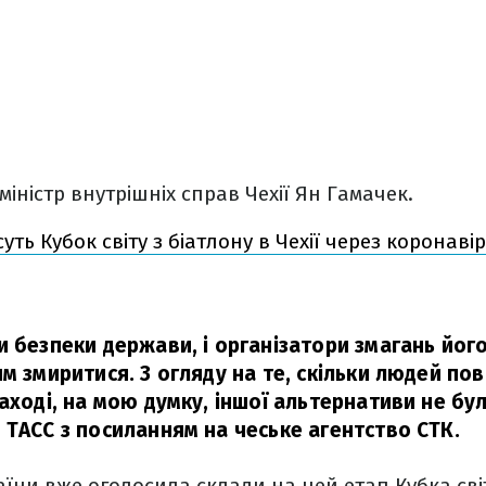
іністр внутрішніх справ Чехії Ян Гамачек.
уть Кубок світу з біатлону в Чехії через коронавір
и безпеки держави, і організатори змагань його
м змиритися. З огляду на те, скільки людей по
аході, на мою думку, іншої альтернативи не бул
 ТАСС з посиланням на чеське агентство СТК.
аїни вже оголосила склади на цей етап Кубка сві