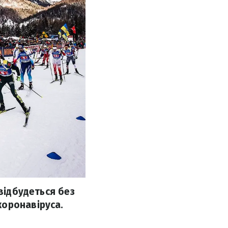
 відбудеться без
коронавіруса.