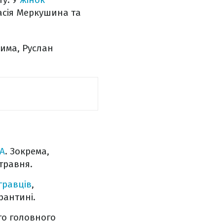
асія Меркушина та
рима, Руслан
 А
. Зокрема,
 травня.
гравців
,
рантині.
го головного