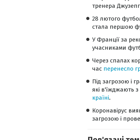
тренера Джузепп
28 лютого футбо
стала першою фу
У Франції за ре
учасниками фут
Через спалах ко
час
перенесло г
Під загрозою і г
які в'їжджають з
країні
.
Коронавірус вияв
загрозою і пров