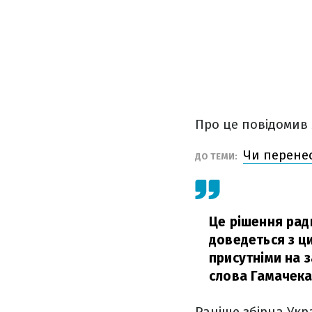
Про це повідомив м
Чи перенес
ДО ТЕМИ:
Це рішення рад
доведеться з ци
присутніми на з
слова Гамачека
Раніше збірна Укр