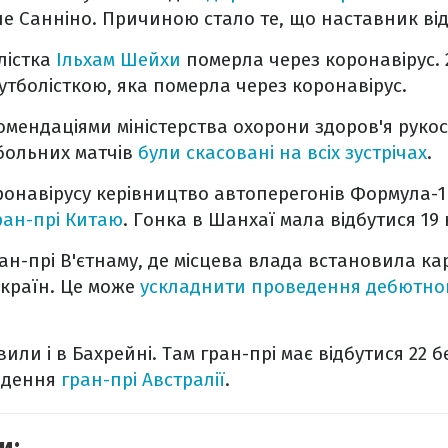
е Санніно. Причиною стало те, що наставник відв
лістка
Ільхам Шейхи
померла через коронавірус. 
тболісткою, яка померла через коронавірус.
комендаціями міністерства охорони здоров'я руко
больних матчів
були скасовані на всіх зустрічах
.
ронавірусу керівництво автоперегонів Формула-
ран-прі Китаю
. Гонка в Шанхаї мала відбутися 19 
ран-прі В'єтнаму, де місцева влада встановила ка
 країн. Це може
ускладнити проведення дебютного
или і в Бахрейні. Там гран-прі має відбутися 22 б
едення
гран-прі Австралії
.