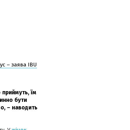
ус – заява IBU
 приймуть, їм
винно бути
о,
– наводить
ту. У
жінок