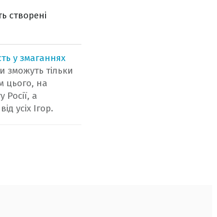
ть створені
ть у змаганнях
и зможуть тільки
м цього, на
 Росії, а
д усіх Ігор.