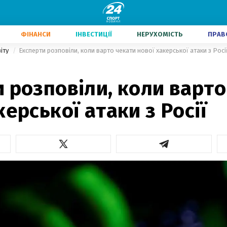
ФІНАНСИ
ІНВЕСТИЦІЇ
НЕРУХОМІСТЬ
ПРАВ
віту
Експерти розповіли, коли варто чекати нової хакерської атаки з Росі
 розповіли, коли варто
керської атаки з Росії