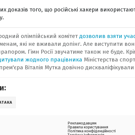
их доказів того, що російські хакери використаю
у.
родний олімпійський комітет
дозволив взяти учас
менам, які не вживали допінг. Але виступити вон
рапором. Гімн Росії звучатиме також не буде. Крі
дитували жодного працівника
Міністерства спорту
рем'єра Віталія Мутка довічно дискваліфікували ві
и:
АТАКА
Рекламодавцям
Правила користування
Політика конфіденційності
Технічна інформація