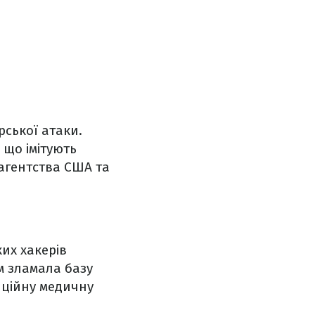
ської атаки.
 що імітують
агентства США та
их хакерів
м зламала базу
нційну медичну