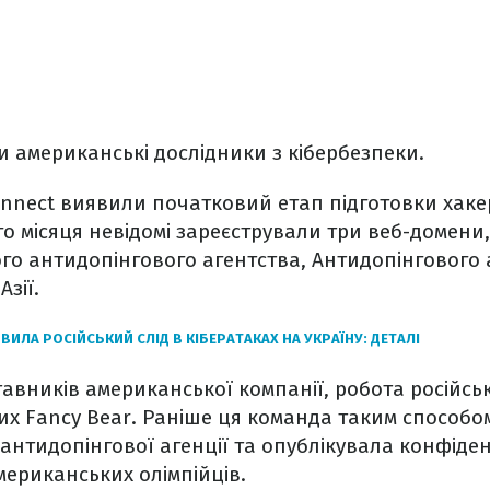
 американські дослідники з кібербезпеки.
nnect виявили початковий етап підготовки хакер
 місяця невідомі зареєстрували три веб-домени,
го антидопінгового агентства, Антидопінгового 
Азії.
ВИЛА РОСІЙСЬКИЙ СЛІД В КІБЕРАТАКАХ НА УКРАЇНУ: ДЕТАЛІ
авників американської компанії, робота російськ
их Fancy Bear. Раніше ця команда таким способо
 антидопінгової агенції та опублікувала конфіде
ериканських олімпійців.