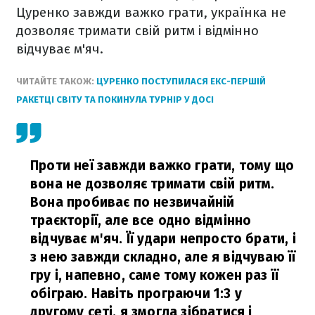
Цуренко завжди важко грати, українка не
дозволяє тримати свій ритм і відмінно
відчуває м'яч.
ЧИТАЙТЕ ТАКОЖ:
ЦУРЕНКО ПОСТУПИЛАСЯ ЕКС-ПЕРШІЙ
РАКЕТЦІ СВІТУ ТА ПОКИНУЛА ТУРНІР У ДОСІ
Проти неї завжди важко грати, тому що
вона не дозволяє тримати свій ритм.
Вона пробиває по незвичайній
траєкторії, але все одно відмінно
відчуває м'яч. Її удари непросто брати, і
з нею завжди складно, але я відчуваю її
гру і, напевно, саме тому кожен раз її
обіграю. Навіть програючи 1:3 у
другому сеті, я змогла зібратися і