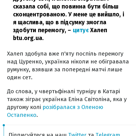
сказала собі, що повинна бути більш
сконцентрованою. У мене це вийшло, і
я щаслива, що в підсумку змогла
здобути перемогу,
–
цитує
Халеп
btu.org.ua.
Халеп здобула вже п'яту поспіль перемогу
над Цуренко, українка ніколи не обігравала
румунку, взявши за попередні матчі лише
один сет.
До слова, у чвертьфіналі турніру в Катарі
також зіграє українка Еліна Світоліна, яка у
другому колі
розібралася з Оленою
Остапенко
.
Підписуйтеся на наш
Twitter
та
Telegram