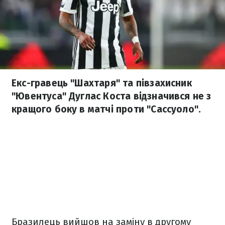
Екс-гравець "Шахтаря" та півзахисник
"Ювентуса" Дуглас Коста відзначився не з
кращого боку в матчі проти "Сассуоло".
Бразилець вийшов на заміну в другому