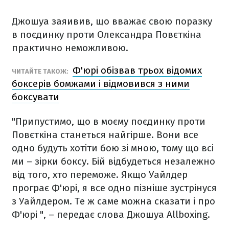
Джошуа заяивив, що вважає свою поразку
в поєдинку проти Олександра Повєткіна
практично неможливою.
Ф'юрі обізвав трьох відомих
ЧИТАЙТЕ ТАКОЖ:
боксерів бомжами і відмовився з ними
боксувати
"Припустимо, що в моєму поєдинку проти
Повєткіна станеться найгірше. Вони все
одно будуть хотіти бою зі мною, тому що всі
ми – зірки боксу. Бій відбудеться незалежно
від того, хто переможе. Якщо Уайлдер
програє Ф'юрі, я все одно пізніше зустрінуся
з Уайлдером. Те ж саме можна сказати і про
Ф'юрі ", – передає слова Джошуа Allboxing.