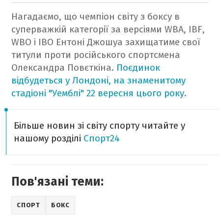
Нагадаємо, що чемпіон світу з боксу в
суперважкій категорії за версіями WBA, IBF,
WBO і IBO Ентоні Джошуа захищатиме свої
титули проти російського спортсмена
Олександра Повєткіна.
Поєдинок
відбудеться у Лондоні, на знаменитому
стадіоні "Уемблі" 22 вересня цього року
.
Більше новин зі світу спорту читайте у
нашому розділі
Спорт24
Пов'язані теми:
СПОРТ
БОКС