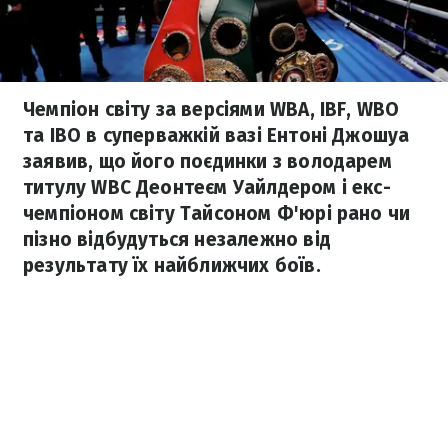
Чемпіон світу за версіями WBA, IBF, WBO
та IBО в суперважкій вазі Ентоні Джошуа
заявив, що його поєдинки з володарем
титулу WBC Деонтеєм Уайлдером і екс-
чемпіоном світу Тайсоном Ф'юрі рано чи
пізно відбудуться незалежно від
результату їх найближчих боїв.