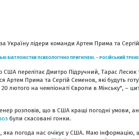
за Україну лідери команди Артем Прима та Сергі
ЬКІ БІАТЛОНІСТКИ ПСИХОЛОГІЧНО ПРИГНІЧЕНІ, – РОСІЙСЬКИЙ ТРЕН
до США перелітає Дмитро Підручний, Тарас Лесюк
я Артем Прима та Сергій Семенов, які будуть гот
у 20 лютого на чемпіонаті Європи в Мінську", – ци
нер розповів, що в США кращі погодні умови, ані
роз
були скасовані гонки.
, яка погода нас очікує у США. Маю інформацію, 