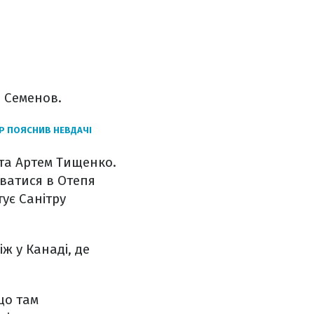
й Семенов.
ЕР ПОЯСНИВ НЕВДАЧІ
 та Артем Тищенко.
уватися в Отепя
тує Санітру
ж у Канаді, де
що там