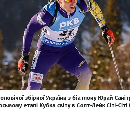
ловічої збірної України з біатлону Юрай Саніт
сьмому етапі Кубка світу в Солт-Лейк Сіті-Сіті 