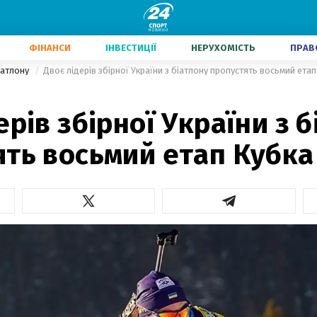
ФІНАНСИ
ІНВЕСТИЦІЇ
НЕРУХОМІСТЬ
ПРАВ
іатлону
Двоє лідерів збірної України з біатлону пропустять восьмий етап
ерів збірної України з 
ть восьмий етап Кубка 