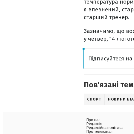
температура норма
я впевнений, стар
старший тренер.
Зазначимо, що вось
у четвер, 14 люто
Підписуйтеся н
Пов'язані тем
СПОРТ
НОВИНИ БІ
Про нас
Редакція
Редакційна політика
Про телеканал