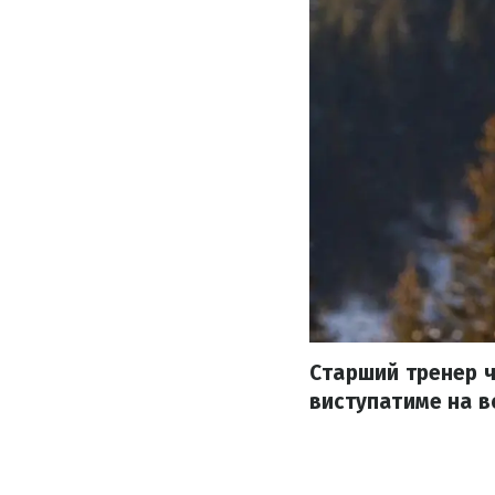
Старший тренер чо
виступатиме на во