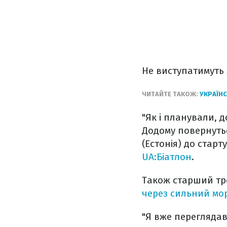
Не виступатимуть 
ЧИТАЙТЕ ТАКОЖ:
УКРАЇНС
"Як і планували, 
Додому повернутьс
(Естонія) до старт
UA:Біатлон
.
Також старший тре
через сильний мо
"Я вже переглядав