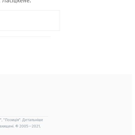
 Ласіцкене.
", "Позиція". Детальніше
захищені. © 2005—2021,