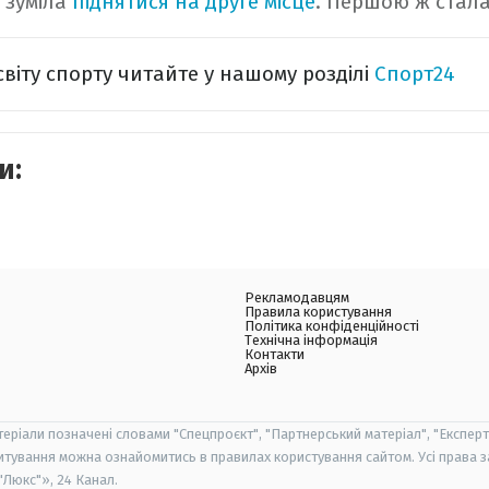
і зуміла
піднятися на друге місце
. Першою ж стала
світу спорту читайте у нашому розділі
Спорт24
и:
Рекламодавцям
Правила користування
Політика конфіденційності
Технічна інформація
Контакти
Архів
теріали позначені словами "Спецпроєкт", "Партнерський матеріал", "Експерт
итування можна ознайомитись в правилах користування сайтом. Усі права 
Люкс"», 24 Канал.