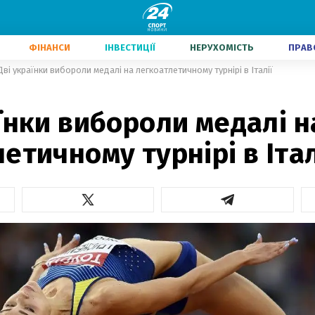
ФІНАНСИ
ІНВЕСТИЦІЇ
НЕРУХОМІСТЬ
ПРАВ
Дві українки вибороли медалі на легкоатлетичному турнірі в Італії
їнки вибороли медалі н
етичному турнірі в Італ