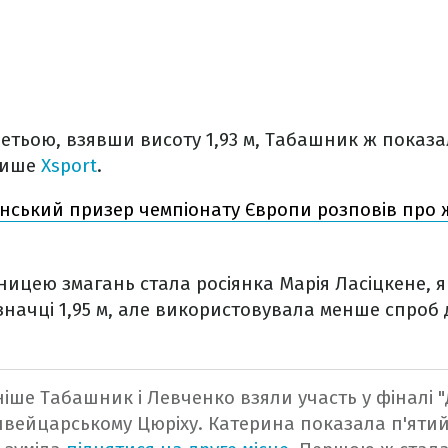
етьою, взявши висоту 1,93 м, Табашник ж показал
 пише
Xsport
.
їнський призер чемпіонату Європи розповів про 
цею змагань стала росіянка Марія Ласіцкене, як
начці 1,95 м, але використовувала менше спроб 
іше Табашник і Левченко взяли участь у фіналі "Д
вейцарському Цюріху. Катерина показала п'ятий 