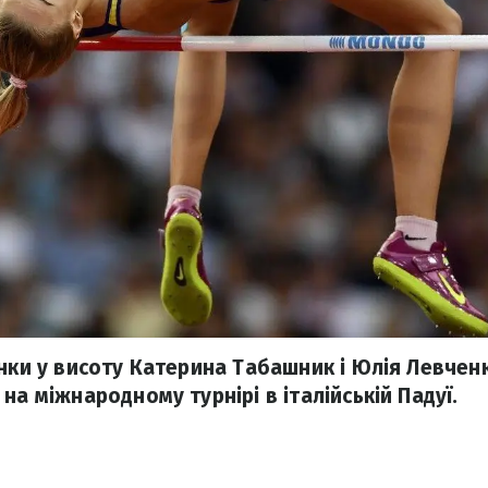
унки у висоту Катерина Табашник і Юлія Левчен
на міжнародному турнірі в італійській Падуї.