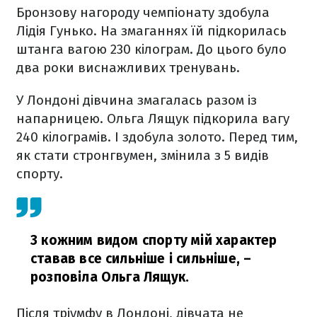
Бронзову нагороду чемпіонату здобула
Лідія Гунько. На змаганнях їй підкорилась
штанга вагою 230 кілограм. До цього було
два роки виснажливих тренувань.
У Лондоні дівчина змагалась разом із
напарницею. Ольга Лящук підкорила вагу
240 кілограмів. І здобула золото. Перед тим,
як стати стронгвумен, змінила з 5 видів
спорту.
З кожним видом спорту мій характер
ставав все сильніше і сильніше,
–
розповіла Ольга Лящук.
Після тріумфу в Лондоні, дівчата не