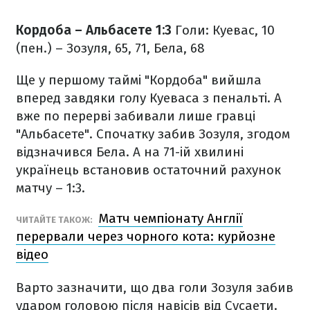
Кордоба – Альбасете 1:3
Голи: Куевас, 10
(пен.) – Зозуля, 65, 71, Бела, 68
Ще у першому таймі "Кордоба" вийшла
вперед завдяки голу Куеваса з пенальті. А
вже по перерві забивали лише гравці
"Альбасете". Спочатку забив Зозуля, згодом
відзначився Бела. А на 71-ій хвилині
українець встановив остаточний рахунок
матчу – 1:3.
Матч чемпіонату Англії
ЧИТАЙТЕ ТАКОЖ:
перервали через чорного кота: курйозне
відео
Варто зазначити, що два голи Зозуля забив
ударом головою після навісів від Сусаети.