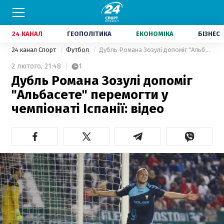
24 КАНАЛ
ГЕОПОЛІТИКА
ЕКОНОМІКА
БІЗНЕС
24 канал Спорт
Футбол
Дубль Романа Зозулі допоміг "Альбасете" перемогти у чемпіонаті Іспанії: відео
2 лютого,
21:48
1
Дубль Романа Зозулі допоміг
"Альбасете" перемогти у
чемпіонаті Іспанії: відео