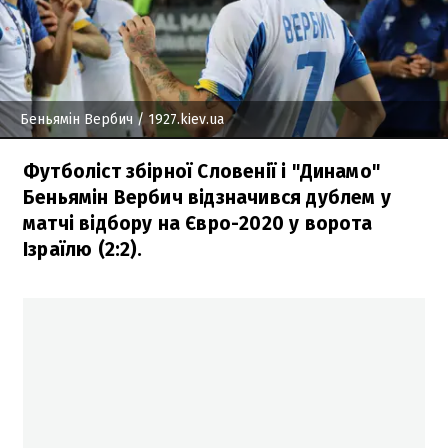
Беньямін Вербич
/ 1927.kiev.ua
Футболіст збірної Словенії і "Динамо"
Беньямін Вербич відзначився дублем у
матчі відбору на Євро-2020 у ворота
Ізраїлю (2:2).