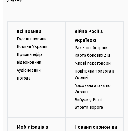
додатку
Всі новини
Війна Росії з
Головні новини
Україною
Новини України
Ракетні обстріли
Прямий ефір
Карта бойових дій
Відеоновини
Мирні переговори
Аудіоновини
Повітряна тривога в
Україні
Погода
Масована атака по
Україні
Вибухи у Росії
Втрати ворога
Мобілізація в
Новини економіки