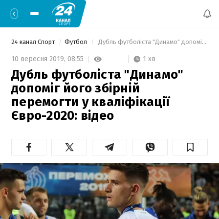
24 канал Спорт
Футбол
 Дубль футболіста "Динамо" допоміг його збірній перемогти у кваліфікації Євро-2020: відео 
1 хв
10 вересня 2019,
08:55
Дубль футболіста "Динамо"
допоміг його збірній
перемогти у кваліфікації
Євро-2020: відео