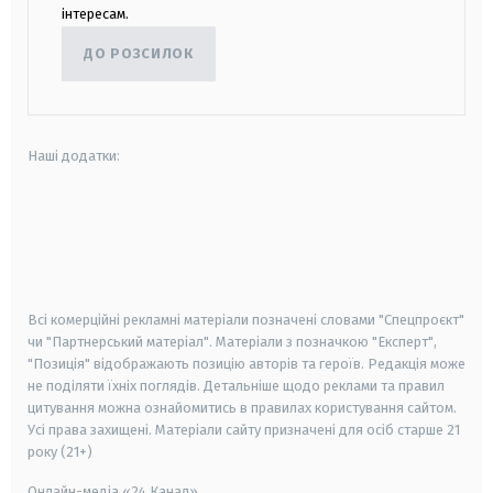
інтересам.
ДО РОЗСИЛОК
Наші додатки:
android
apple
smart tv
samsung smart tv
Всі комерційні рекламні матеріали позначені словами "Спецпроєкт"
чи "Партнерський матеріал". Матеріали з позначкою "Експерт",
"Позиція" відображають позицію авторів та героїв. Редакція може
не поділяти їхніх поглядів. Детальніше щодо реклами та правил
цитування можна ознайомитись в правилах користування сайтом.
Усі права захищені.
Матеріали сайту призначені для осіб старше
21
року (21+)
Онлайн-медіа «24 Канал»