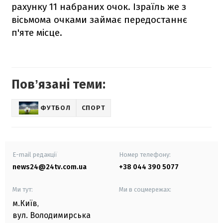
рахунку 11 набраних очок. Ізраїль же з
вісьмома очками займає передостаннє
п'яте місце.
Повʼязані теми:
ФУТБОЛ
СПОРТ
E-mail редакції
Номер телефону:
news24@24tv.com.ua
+38 044 390 5077
Ми тут:
Ми в соцмережах:
м.Київ
,
вул. Володимирська