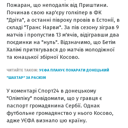
Пожаран, що неподалік від Приштини.
Починав свою кар'єру голкіпер в ФК
"Дріта", а останні півроку провів в Естонії, в
складі "Транс Нарви". За пів сезону зіграв 9
матчів і пропустив 13 м'ячів, відігравши два
поєдинки на "нуль". Відзначимо, що Бетім
Халімі притягувався до матчів молодіжної
та юнацької збірної Косово.
ЧИТАЙТЕ ТАКОЖ:
УЄФА ПЛАНУЄ ПОКАРАТИ ДОНЕЦЬКИЙ
"ШАХТАР" ЗА РАСИЗМ
У коментарі Спорт24 в донецькому
"Олімпіку" повідомили, що у гравця є
паспорт громадянина Сербії. Однак
футбольне громадянство у нього Косово,
адже УЄФА визнало цю країну.