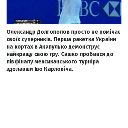
Олександр Долгополов просто не помічає
своїх суперників. Перша ракетка України
на кортах в Акапулько демонструє
найкращу свою гру. Сашко пробився до
півфіналу мексиканського турніра
здолавши Іво Карловіча.