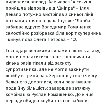
вирвалися вперед. Але через 14 секунд
прийшла відповідь від "Дніпра" – Ілля
Декало потужно вистрілив з синьої лінії і
потрапив точно в ціль. І тут же "Донбас"
забиває вдруге: Володимир Романенко
самостійно розібрався біля воріт суперника
і кинув повз Олега Петрова – 1:2.
Господарі великими силами пішли в атаку, і
могли поплатитися за це – донеччани
кілька разів тікали від захисту
супротивника, але не могли закинути
шайбу в третій раз. Херсонці у свою чергу
бажаного домоглися, коли реалізували
подвійну більшість: завершив затяжну
комбінацію Руслан Ромащенко. До кінця
періоду обидва клуби так і не забили.