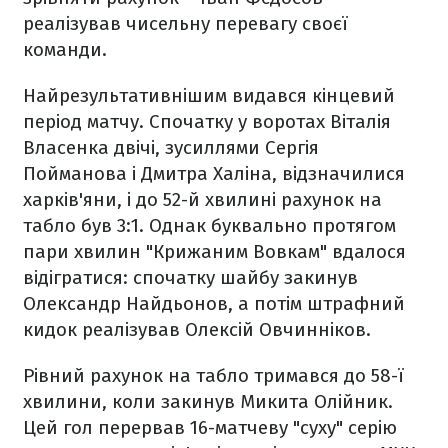
реалізував чисельну перевагу своєї
команди.
Найрезультативнішим видався кінцевий
період матчу. Спочатку у воротах Віталія
Власенка двічі, зусиллями Сергія
Пойманова і Дмитра Халіна, відзначилися
харків'яни, і до 52-й хвилині рахунок на
табло був 3:1. Однак буквально протягом
пари хвилин "Крижаним Вовкам" вдалося
відігратися: спочатку шайбу закинув
Олександр Найдьонов, а потім штрафний
кидок реалізував Олексій Овчинніков.
Рівний рахунок на табло тримався до 58-ї
хвилини, коли закинув Микита Олійник.
Цей гол перервав 16-матчеву "суху" серію