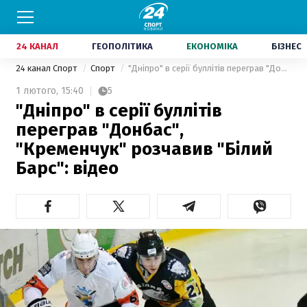
24 КАНАЛ
ГЕОПОЛІТИКА
ЕКОНОМІКА
БІЗНЕС
24 канал Спорт
Спорт
"Дніпро" в серії буллітів переграв "Донбас", "Кременчук" розчавив "Білий Барс": відео
1 лютого,
15:40
5
"Дніпро" в серії буллітів
переграв "Донбас",
"Кременчук" розчавив "Білий
Барс": відео