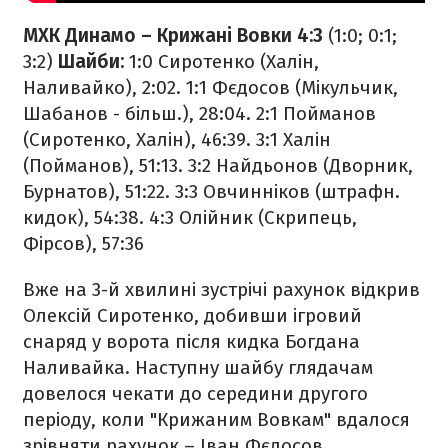
МХК Динамо – Крижані Вовки 4:3
(1:0; 0:1;
3:2)
Шайби:
1:0 Сиротенко (Халін,
Наливайко), 2:02. 1:1 Фєдосов (Мікульчик,
Шабанов - більш.), 28:04. 2:1 Пойманов
(Сиротенко, Халін), 46:39. 3:1 Халін
(Пойманов), 51:13. 3:2 Найдьонов (Дворник,
Бурнатов), 51:22. 3:3 Овчинніков (штрафн.
кидок), 54:38. 4:3 Олійник (Скрипець,
Фірсов), 57:36
Вже на 3-й хвилині зустрічі рахунок відкрив
Олексій Сиротенко, добивши ігровий
снаряд у ворота після кидка Богдана
Наливайка. Наступну шайбу глядачам
довелося чекати до середини другого
періоду, коли "Крижаним Вовкам" вдалося
зрівняти рахунок – Іван Фєдосов