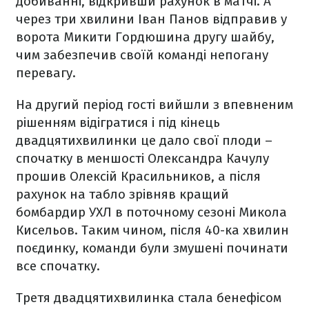
добиванні, відкривши рахунок в матчі. А
через три хвилини Іван Панов відправив у
ворота Микити Гордюшина другу шайбу,
чим забезпечив своїй команді непогану
перевагу.
На другий період гості вийшли з впевненим
рішенням відігратися і під кінець
двадцятихвилинки це дало свої плоди –
спочатку в меншості Олександра Качулу
прошив Олексій Красильников, а після
рахунок на табло зрівняв кращий
бомбардир УХЛ в поточному сезоні Микола
Кисельов. Таким чином, після 40-ка хвилин
поєдинку, команди були змушені починати
все спочатку.
Третя двадцятихвилинка стала бенефісом