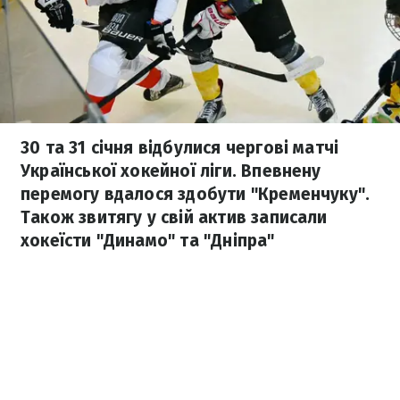
30 та 31 січня відбулися чергові матчі
Української хокейної ліги. Впевнену
перемогу вдалося здобути "Кременчуку".
Також звитягу у свій актив записали
хокеїсти "Динамо" та "Дніпра"