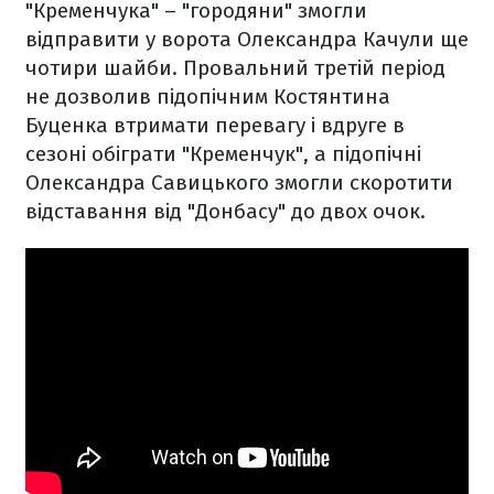
"Кременчука" – "городяни" змогли
відправити у ворота Олександра Качули ще
чотири шайби. Провальний третій період
не дозволив підопічним Костянтина
Буценка втримати перевагу і вдруге в
сезоні обіграти "Кременчук", а підопічні
Олександра Савицького змогли скоротити
відставання від "Донбасу" до двох очок.