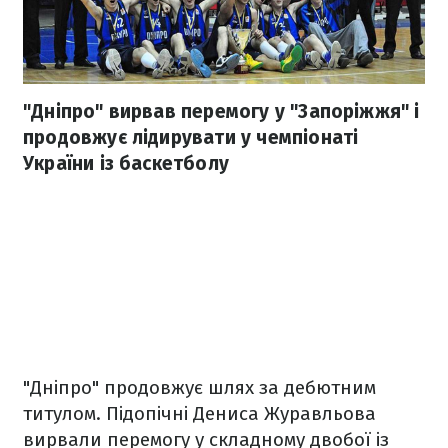
"Дніпро" вирвав перемогу у "Запоріжжя" і
продовжує лідирувати у чемпіонаті
України із баскетболу
"Дніпро" продовжує шлях за дебютним
титулом. Підопічні Дениса Журавльова
вирвали перемогу у складному двобої із