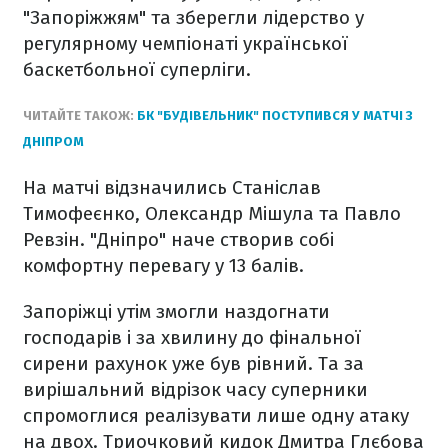
"Запоріжжям" та зберегли лідерство у
регулярному чемпіонаті української
баскетбольної суперліги.
ЧИТАЙТЕ ТАКОЖ:
БК "БУДІВЕЛЬНИК" ПОСТУПИВСЯ У МАТЧІ З
ДНІПРОМ
На матчі відзначились Станіслав
Тимофеєнко, Олександр Мішула та Павло
Ревзін. "Дніпро" наче створив собі
комфортну перевагу у 13 балів.
Запоріжці утім змогли наздогнати
господарів і за хвилину до фінальної
сирени рахунок уже був рівний. Та за
вирішальний відрізок часу суперники
спромоглися реалізувати лише одну атаку
на двох. Триочковий кидок Дмитра Глєбова