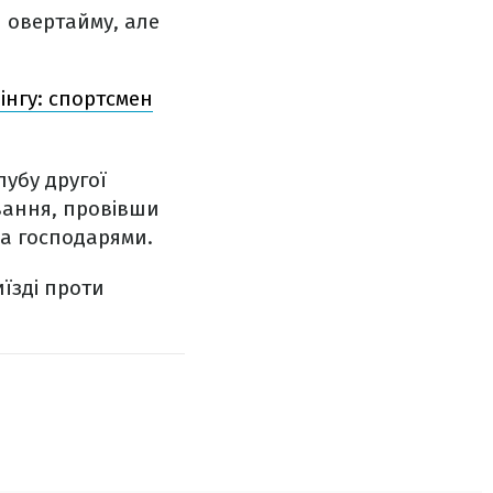
я овертайму, але
інгу: спортсмен
лубу другої
авання, провівши
за господарями.
иїзді проти