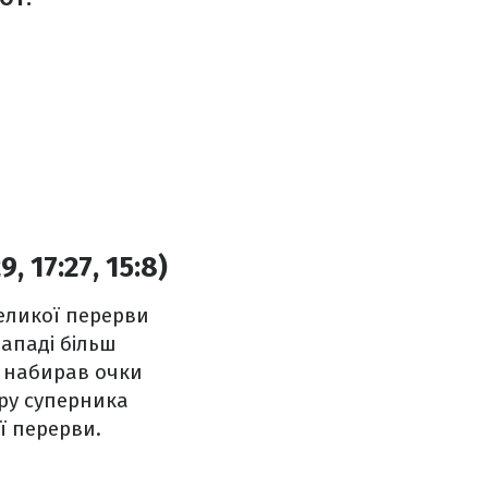
, 17:27, 15:8)
еликої перерви
нападі більш
б набирав очки
еру суперника
ї перерви.