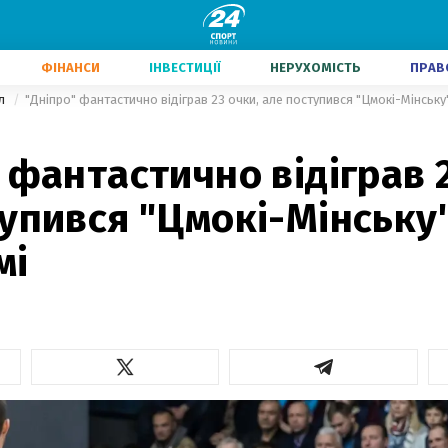
ФІНАНСИ
ІНВЕСТИЦІЇ
НЕРУХОМІСТЬ
ПРАВ
ол
"Дніпро" фантастично відіграв 23 очки, але поступився "Цмокі-Мінську
 фантастично відіграв 2
упився "Цмокі-Мінську"
мі