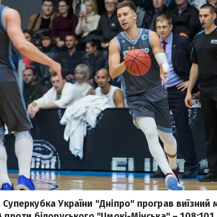
 Суперкубка України "Дніпро" програв виїзний 
 проти білоруського "Цмокі-Мінська" – 108:101