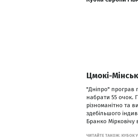
Цмокі-Мінськ –
"Дніпро" програв
набрати 55 очок. Г
різноманітно та в
здебільшого індив
Бранко Мірковічу 
ЧИТАЙТЕ ТАКОЖ: КУБОК У