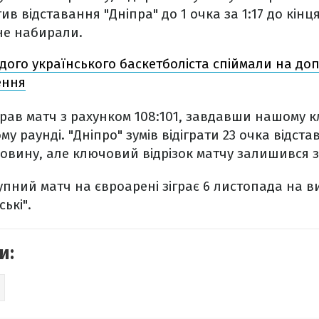
в відставання "Дніпра" до 1 очка за 1:17 до кінц
 не набирали.
ого українського баскетболіста спіймали на доп
ення
грав матч з рахунком 108:101, завдавши нашому к
у раунді. "Дніпро" зумів відіграти 23 очка відст
овину, але ключовий відрізок матчу залишився 
тупний матч на євроарені зіграє 6 листопада на в
ькі".
и: