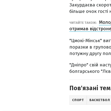
Закурдаєва скороти
більше очок гості
Молод
ЧИТАЙТЕ ТАКОЖ:
отримав відстрон
"Цмокі-Мінськ" ви
поразки в груповом
потужну другу пол
"Дніпро" свій нас
болгарського "Лєвс
Пов'язані тем
СПОРТ
БАСКЕТБОЛ