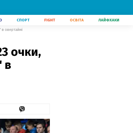
О
СПОРТ
FIGHT
ОСВІТА
ЛАЙФХАКИ
" в овертаймі
3 очки,
 в