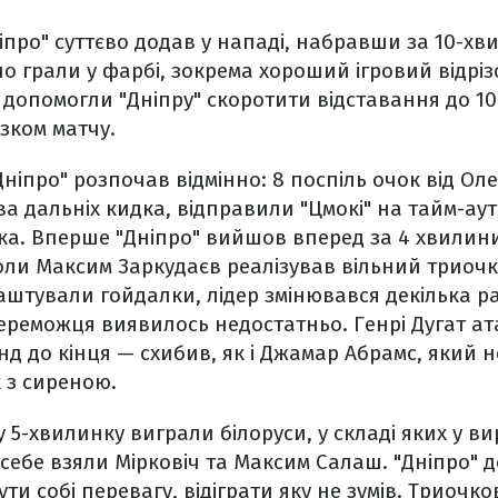
ніпро" суттєво додав у нападі, набравши за 10-хви
но грали у фарбі, зокрема хороший ігровий відрі
 допомогли "Дніпру" скоротити відставання до 10
зком матчу.
Дніпро" розпочав відмінно: 8 поспіль очок від Ол
ва дальніх кидка, відправили "Цмокі" на тайм-аут
ка. Вперше "Дніпро" вийшов вперед за 4 хвилин
оли Максим Заркудаєв реалізував вільний триочко
штували гойдалки, лідер змінювався декілька ра
ереможця виявилось недостатньо. Генрі Дугат ат
нд до кінця — схибив, як і Джамар Абрамс, який н
 з сиреною.
 5-хвилинку виграли білоруси, у складі яких у в
 себе взяли Мірковіч та Максим Салаш. "Дніпро" 
ти собі перевагу, відіграти яку не зумів. Триоч