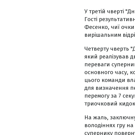
У третій чверті "Д
Гості результатив
Фесенко, чиї очки
вирішальним відрі
Четверту чверть "
який реалізував д
переваги суперни
основного часу, к
цього команди вла
для визначення п
перемогу за 7 секу
триочковий кидок
На жаль, заключну
володіннях гру на
супернику поверну