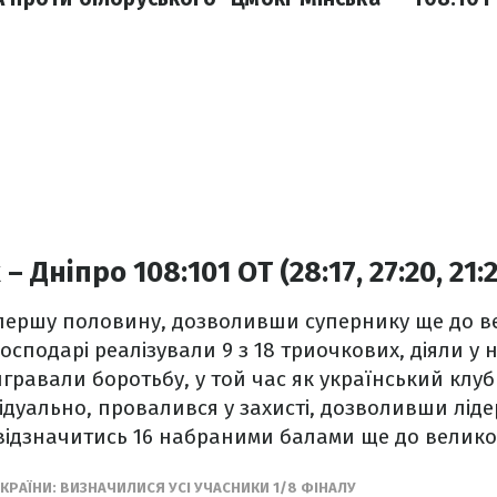
 Дніпро 108:101 ОТ (28:17, 27:20, 21:29
 першу половину, дозволивши супернику ще до в
осподарі реалізували 9 з 18 триочкових, діяли у 
игравали боротьбу, у той час як український клу
ідуально, провалився у захисті, дозволивши лід
відзначитись 16 набраними балами ще до велико
КРАЇНИ: ВИЗНАЧИЛИСЯ УСІ УЧАСНИКИ 1/8 ФІНАЛУ