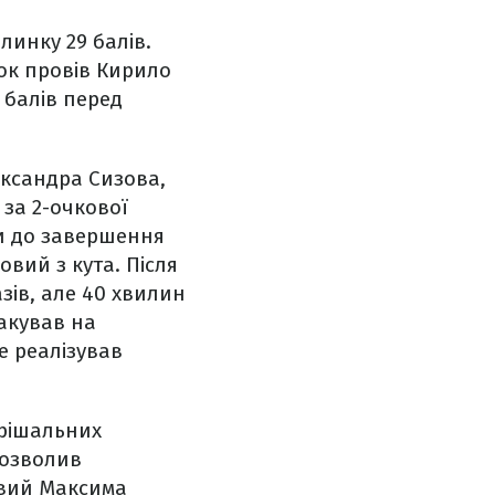
линку 29 балів.
зок провів Кирило
 балів перед
ександра Сизова,
 за 2-очкової
и до завершення
вий з кута. Після
зів, але 40 хвилин
акував на
е реалізував
ирішальних
дозволив
ковий Максима