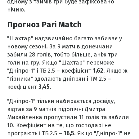
одному з таймів гри буде зафіксовано
нічию.
Прогноз Pari Match
"Шахтар" надзвичайно багато забиває у
новому сезоні. За 9 матчів донеччани
забили 28 голів, тобто більше, аніж три
голи на гру. Якщо "Шахтар" переможе
"Дніпро-1" і ТБ 2.5 – коефіцієнт
1,62
. Якщо ж
"гірники" здолають дніпрян і ТМ 2.5 –
коефіцієнт
3,45
.
"Дніпро-1" тільки набирається досвіду,
відтак за 9 матчів підопічні Дмитра
Михайленка пропустили 11 голів та забили
10. Коефіцієнт на те, що господарі не
програють і ТБ 2.5 –
16,5
. Якщо "Дніпро-1" не