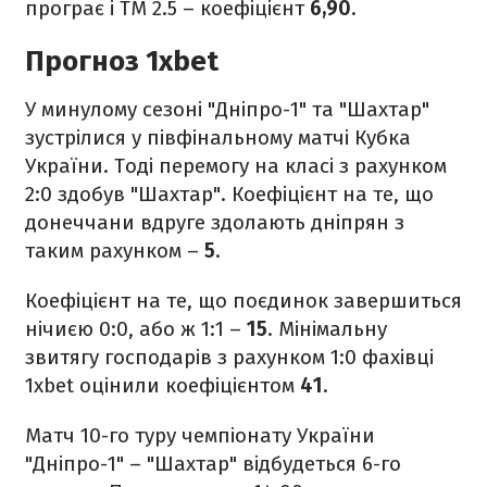
програє і ТМ 2.5 – коефіцієнт
6,90
.
Прогноз 1xbet
У минулому сезоні "Дніпро-1" та "Шахтар"
зустрілися у півфінальному матчі Кубка
України. Тоді перемогу на класі з рахунком
2:0 здобув "Шахтар". Коефіцієнт на те, що
донеччани вдруге здолають дніпрян з
таким рахунком –
5
.
Коефіцієнт на те, що поєдинок завершиться
нічиєю 0:0, або ж 1:1 –
15
. Мінімальну
звитягу господарів з рахунком 1:0 фахівці
1xbet оцінили коефіцієнтом
41
.
Матч 10-го туру чемпіонату України
"Дніпро-1" – "Шахтар" відбудеться 6-го