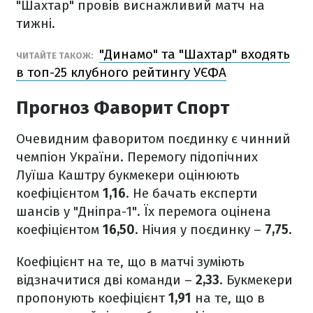
"Шахтар" провів виснажливий матч на
тижні.
"Динамо" та "Шахтар" входять
ЧИТАЙТЕ ТАКОЖ:
в топ-25 клубного рейтингу УЄФА
Прогноз Фаворит Спорт
Очевидним фаворитом поєдинку є чинний
чемпіон України. Перемогу підопічних
Луїша Каштру букмекери оцінюють
коефіцієнтом
1,16
. Не бачать експерти
шансів у "Дніпра-1". Їх перемога оцінена
коефіцієнтом
16,50
. Нічия у поєдинку –
7,75
.
Коефіцієнт на те, що в матчі зуміють
відзначитися дві команди –
2,33
. Букмекери
пропонують коефіцієнт
1,91
на те, що в