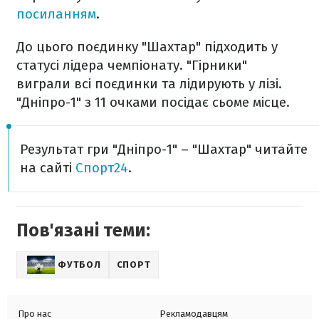
посиланням
.
До цього поєдинку "Шахтар" підходить у
статусі лідера чемпіонату. "Гірники"
виграли всі поєдинки та лідирують у лізі.
"Дніпро-1" з 11 очками посідає сьоме місце.
Результат гри "Дніпро-1" – "Шахтар" читайте
на сайті
Спорт24
.
Пов'язані теми:
ФУТБОЛ
СПОРТ
Про нас
Рекламодавцям