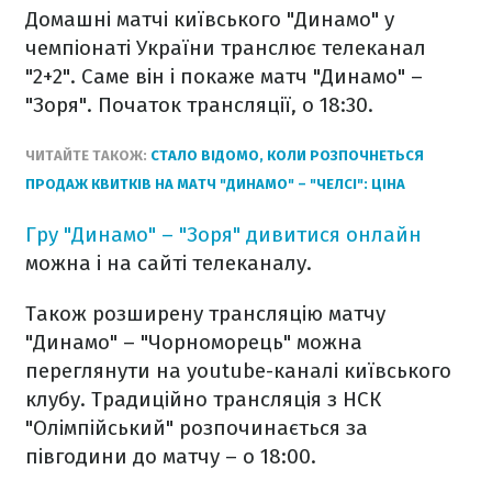
Домашні матчі київського "Динамо" у
чемпіонаті України транслює телеканал
"2+2". Саме він і покаже матч "Динамо" –
"Зоря". Початок трансляції, о 18:30.
ЧИТАЙТЕ ТАКОЖ:
СТАЛО ВІДОМО, КОЛИ РОЗПОЧНЕТЬСЯ
ПРОДАЖ КВИТКІВ НА МАТЧ "ДИНАМО" – "ЧЕЛСІ": ЦІНА
Гру
"Динамо" – "Зоря" дивитися онлайн
можна і на сайті телеканалу.
Також розширену трансляцію матчу
"Динамо" – "Чорноморець" можна
переглянути на youtube-каналі київського
клубу. Традиційно трансляція з НСК
"Олімпійський" розпочинається за
півгодини до матчу – о 18:00.