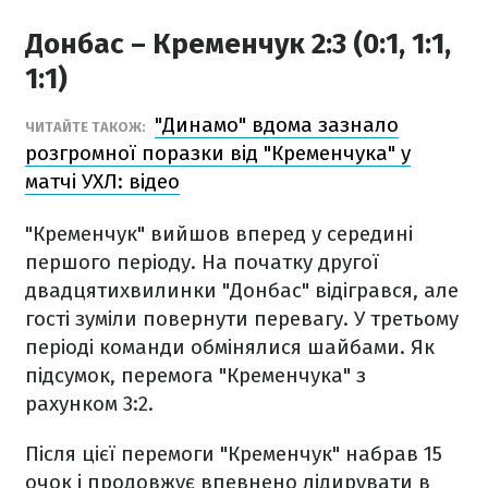
Донбас – Кременчук 2:3 (0:1, 1:1,
1:1)
"Динамо" вдома зазнало
ЧИТАЙТЕ ТАКОЖ:
розгромної поразки від "Кременчука" у
матчі УХЛ: відео
"Кременчук" вийшов вперед у середині
першого періоду. На початку другої
двадцятихвилинки "Донбас" відігрався, але
гості зуміли повернути перевагу. У третьому
періоді команди обмінялися шайбами. Як
підсумок, перемога "Кременчука" з
рахунком 3:2.
Після цієї перемоги "Кременчук" набрав 15
очок і продовжує впевнено лідирувати в