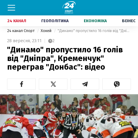
24 КАНАЛ
ГЕОПОЛІТИКА
ЕКОНОМІКА
БІЗНЕС
24 канал Спорт
Хокей
"Динамо" пропустило 16 голів від "Дніпра", Кременчук" переграв "Донбас": відео
28 вересня,
23:11
2
"Динамо" пропустило 16 голів
від "Дніпра", Кременчук"
переграв "Донбас": відео