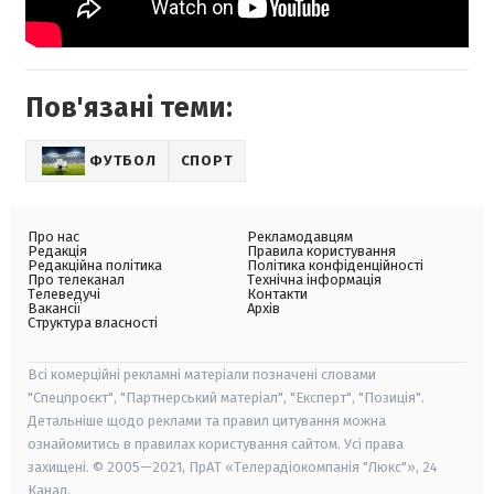
Пов'язані теми:
ФУТБОЛ
СПОРТ
Про нас
Рекламодавцям
Редакція
Правила користування
Редакційна політика
Політика конфіденційності
Про телеканал
Технічна інформація
Телеведучі
Контакти
Вакансії
Архів
Структура власності
Всі комерційні рекламні матеріали позначені словами
"Спецпроєкт", "Партнерський матеріал", "Експерт", "Позиція".
Детальніше щодо реклами та правил цитування можна
ознайомитись в правилах користування сайтом. Усі права
захищені. © 2005—2021, ПрАТ «Телерадіокомпанія "Люкс"», 24
Канал.