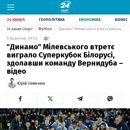
24 КАНАЛ
ГЕОПОЛІТИКА
ЕКОНОМІКА
БІЗНЕС
24 канал Спорт
Футбол
"Динамо" Мілевського втретє виграло Суперкубок Білорусі, здолавши команду Вернидуба – відео
5 березня,
09:02
1
"Динамо" Мілевського втретє
виграло Суперкубок Білорусі,
здолавши команду Вернидуба –
відео
Юрій Семенюк