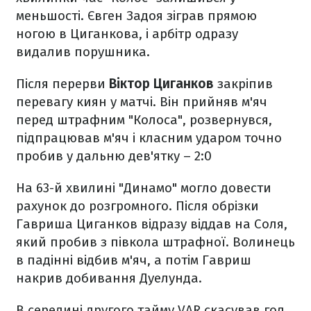
меньшості. Євген Задоя зіграв прямою
ногою в Циганкова, і арбітр одразу
видалив порушника.
Після перерви
Віктор Циганков
закріпив
перевагу киян у матчі. Він прийняв м'яч
перед штрафним "Колоса", розвернувся,
підпрацював м'яч і класним ударом точно
пробив у дальню дев'ятку – 2:0
На 63-й хвилині "Динамо" могло довести
рахунок до розгромного. Після обрізки
Гавриша Циганков відразу віддав на Соля,
який пробив з півкола штрафної. Волинець
в падінні відбив м'яч, а потім Гавриш
накрив добивання Дуелунда.
В середині другого тайму VAR скасував гол