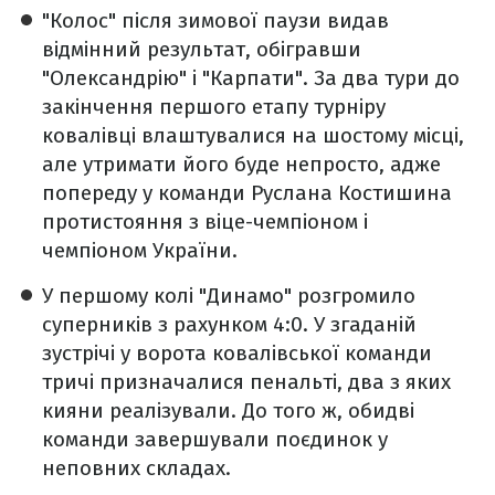
"Колос" після зимової паузи видав
відмінний результат, обігравши
"Олександрію" і "Карпати". За два тури до
закінчення першого етапу турніру
ковалівці влаштувалися на шостому місці,
але утримати його буде непросто, адже
попереду у команди Руслана Костишина
протистояння з віце-чемпіоном і
чемпіоном України.
У першому колі "Динамо" розгромило
суперників з рахунком 4:0. У згаданій
зустрічі у ворота ковалівської команди
тричі призначалися пенальті, два з яких
кияни реалізували. До того ж, обидві
команди завершували поєдинок у
неповних складах.