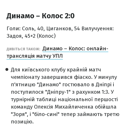
Динамо – Колос 2:0
Голи: Соль, 40, Циганков, 54
Вилучуення:
Задоя, 45+2 (Колос)
Динамо – Колос: онлайн-
ДИВІТЬСЯ ТАКОЖ:
трансляція матчу УПЛ
Для київського клубу крайній матч
чемпіонату завершився фіаско. У минулу
п'ятницю "Динамо" гостювало в Дніпрі і
поступилося "Дніпру-1" з рахунком 1:3. У
турнірній таблиці національної першості
команду Олексія Михайличенка обійшла
"Зоря", і "біло-сині" тепер займають третю
позицію.