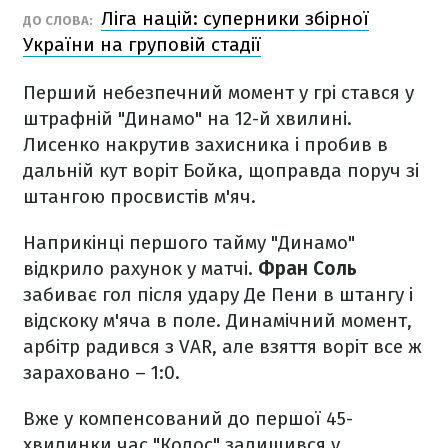
Ліга націй: суперники збірної
ДО СЛОВА:
України на груповій стадії
Перший небезпечний момент у грі стався у
штрафній "Динамо" на 12-й хвилині.
Лисенко накрутив захисника і пробив в
дальній кут воріт Бойка, щоправда поруч зі
штангою просвистів м'яч.
Наприкінці першого тайму "Динамо"
відкрило рахунок у матчі.
Фран Соль
забиває гол після удару Де Пени в штангу і
відскоку м'яча в поле. Динамічний момент,
арбітр радився з VAR, але взяття воріт все ж
зараховано – 1:0.
Вже у компенсований до першої 45-
хвилинки час "Колос" залишився у