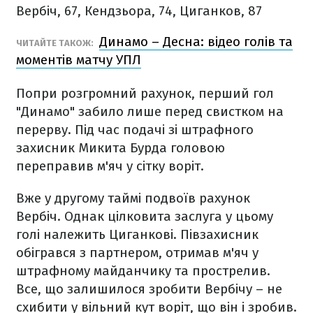
Вербіч, 67, Кендзьора, 74, Циганков, 87
Динамо – Десна: відео голів та
ЧИТАЙТЕ ТАКОЖ:
моментів матчу УПЛ
Попри розгромний рахунок, перший гол
"Динамо" забило лише перед свистком на
перерву. Під час подачі зі штрафного
захисник Микита Бурда головою
переправив м'яч у сітку воріт.
Вже у другому таймі подвоїв рахунок
Вербіч. Однак цілковита заслуга у цьому
голі належить Циганкові. Півзахисник
обігрався з партнером, отримав м'яч у
штрафному майданчику та прострелив.
Все, що залишилося зробити Вербічу – не
схибити у вільний кут воріт, що він і зробив.