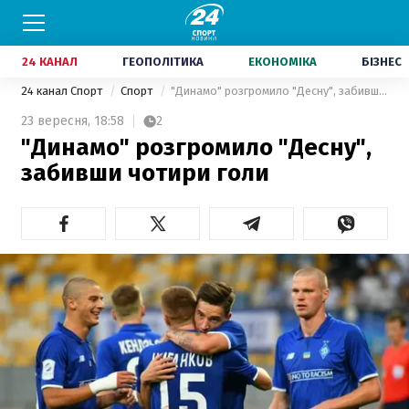
24 КАНАЛ
ГЕОПОЛІТИКА
ЕКОНОМІКА
БІЗНЕС
24 канал Спорт
Спорт
"Динамо" розгромило "Десну", забивши чотири голи
23 вересня,
18:58
2
"Динамо" розгромило "Десну",
забивши чотири голи