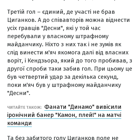
Третій гол – єдиний, де участі не брав
Циганков. А до співавторів можна віднести
усіх гравців "Десни", які у той час
перебували у власному штрафному
майданчику. Ніхто з них так і не зумів як
слід винести м'яч якомога далі від власних
воріт, і Кендзьора, який до того пробивав, з
другої спроби таки забив гол. При цьому це
був четвертий удар за декілька секунд,
поки м'яч був у штрафному майданчику
"Десни".
Фанати "Динамо" вивісили
ЧИТАЙТЕ ТАКОЖ:
іронічний банер "Камон, плей!" на матчі
команди
Та без забитого голу Циганков поле не