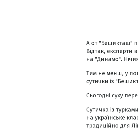
А от "Бешикташ" 
Відтак, експерти в
на "Динамо". Нічия
Тим не менш, у по
сутички із "Бешикт
Сьогодні суху пер
Сутичка із туркам
на українське кла
традиційно для Ліг