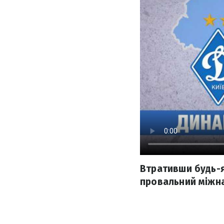
Втративши будь-я
провальний міжна