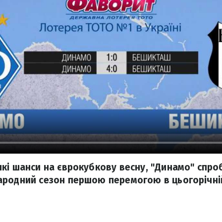
кі шанси на єврокубкову весну, "Динамо" спро
родний сезон першою перемогою в цьогорічній 