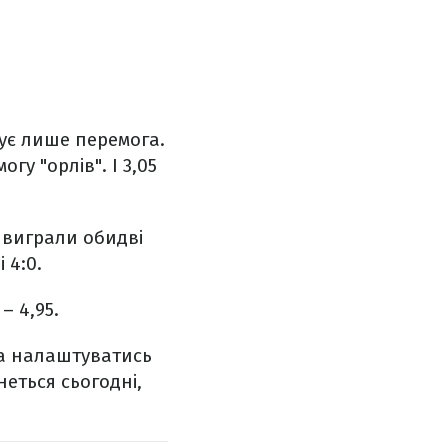
ує лише перемога.
гу "орлів". І 3,05
 виграли обидві
 4:0.
– 4,95.
да налаштуватись
неться сьогодні,