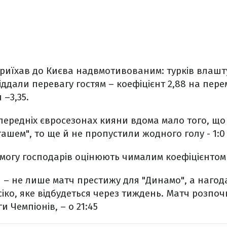
приїхав до Києва надвмотивованим: турків влашт
іддали перевагу гостям – коефіцієнт 2,88 на перемо
 –3,35.
передніх євросезонах кияни вдома мало того, що
ашем", то ще й не пропустили жодного голу - 1:0 і
емогу господарів оцінюють чималим коефіцієнтом 
и – не лише матч престижу для "Динамо", а наго
сіко, яке відбудеться через тиждень. Матч розпоч
и Чемпіонів, – о 21:45