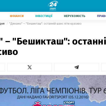
ФІНАНСИ
ІНВЕСТИЦІЇ
НЕРУХОМІСТЬ
ПРАВ
дня
"Динамо" – "Бешикташ": останній шанс піти красиво
 – "Бешикташ": останн
сиво