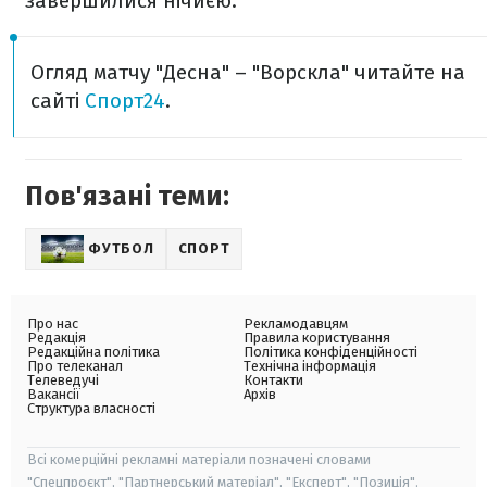
завершилися нічиєю.
Огляд матчу "Десна" – "Ворскла" читайте на
сайті
Спорт24
.
Пов'язані теми:
ФУТБОЛ
СПОРТ
Про нас
Рекламодавцям
Редакція
Правила користування
Редакційна політика
Політика конфіденційності
Про телеканал
Технічна інформація
Телеведучі
Контакти
Вакансії
Архів
Структура власності
Всі комерційні рекламні матеріали позначені словами
"Спецпроєкт", "Партнерський матеріал", "Експерт", "Позиція".