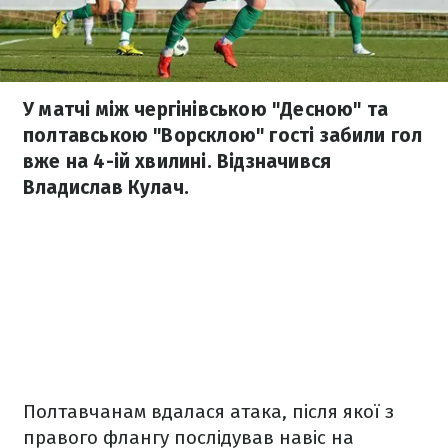
У матчі між чергінівською "Десною" та
полтавською "Ворсклою" гості забили гол
вже на 4-ій хвилині. Відзначився
Владислав Кулач.
Полтавчанам вдалася атака, після якої з
правого флангу послідував навіс на