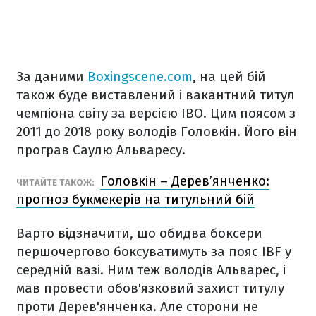
За даними
Boxingscene.com
, на цей бій
також буде виставлений і вакантний титул
чемпіона світу за версією IBO. Цим поясом з
2011 до 2018 року володів Головкін. Його він
програв Саулю Альваресу.
Головкін – Дерев’янченко:
ЧИТАЙТЕ ТАКОЖ:
прогноз букмекерів на титульний бій
Варто відзначити, що обидва боксери
першочергово боксуватимуть за пояс IBF у
середній вазі. Ним теж володів Альварес, і
мав провести обов'язковий захист титулу
проти Дерев'янченка. Але сторони не