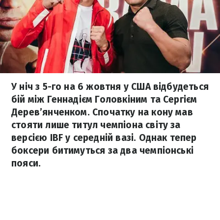
У ніч з 5-го на 6 жовтня у США відбудеться
бій між Геннадієм Головкіним та Сергієм
Дерев’янченком. Спочатку на кону мав
стояти лише титул чемпіона світу за
версією IBF у середній вазі. Однак тепер
боксери битимуться за два чемпіонські
пояси.