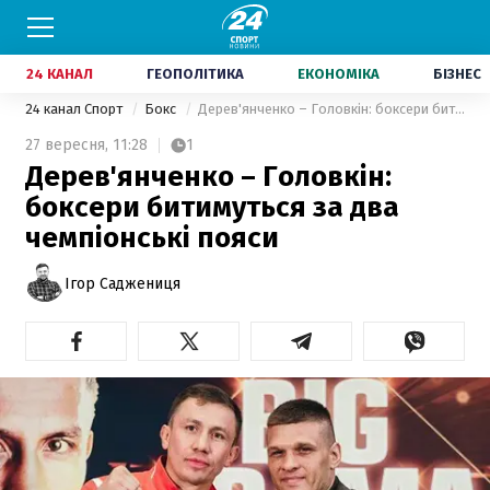
24 КАНАЛ
ГЕОПОЛІТИКА
ЕКОНОМІКА
БІЗНЕС
24 канал Спорт
Бокс
Дерев'янченко – Головкін: боксери битимуться за два чемпіонські пояси
27 вересня,
11:28
1
Дерев'янченко – Головкін:
боксери битимуться за два
чемпіонські пояси
Ігор Саджениця