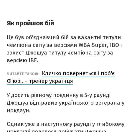
Як пройшов бій
Це був об'єднавчий бій за вакантні титули
чемпіона світу за версіями WBA Super, IBO і
захист Джошуа титулу чемпіона світу за
версією IBF.
Кличко повернеться і поб'є
ЧИТАЙТЕ ТАКОЖ:
Ф'юрі, – тренер українця
У досить рівному поєдинку в 5-у раунді
Джошуа відправив українського ветерана у
нокдаун.
Однак уже в наступному раунді у глибокому
нокдауні довелося побувати Джошуа.