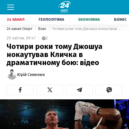
24 КАНАЛ
ГЕОПОЛІТИКА
ЕКОНОМІКА
БІЗНЕС
24 канал Спорт
Бокс
Чотири роки тому Джошуа нокаутував Кличка в драматичному бою: відео
29 квітня,
09:47
2
Чотири роки тому Джошуа
нокаутував Кличка в
драматичному бою: відео
Юрій Семенюк