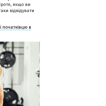
Проте, якщо ви
таки відвідувати
ді початківцю в