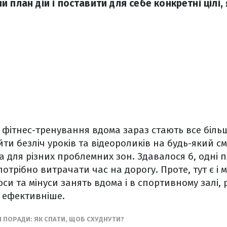
 план дій і поставити для себе конкретні цілі,
 фітнес-тренування вдома зараз стають все біл
ти безліч уроків та відеороликів на будь-який см
та для різних проблемних зон. Здавалося б, одні 
отрібно витрачати час на дорогу. Проте, тут є і 
си та мінуси занять вдома і в спортивному залі, 
 ефективніше.
І ПОРАДИ: ЯК СПАТИ, ЩОБ СХУДНУТИ?