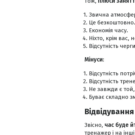
Тож,
плюси занят
Звична атмосфера
Це безкоштовно
Економія часу.
Ніхто, крім вас,
Відсутність черг
Мінуси
:
Відсутність потр
Відсутність тре
Не завжди є той,
Буває складно з
Відвідування
Звісно,
час буде й
тренажер і на інші