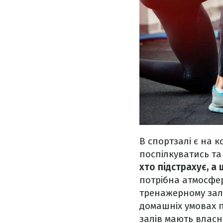
В спортзалі є на к
поспілкуватись та
хто підстрахує, а
потрібна атмосфер
тренажерному залі 
домашніх умовах п
залів мають власн