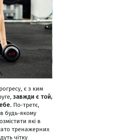
огресу, є з ким
руге,
завжди є той,
себе
. По-третє,
 в будь-якому
озмістити які в
агато тренажерних
дуть чітку