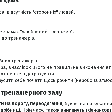
тя вдома
:
, відсутність "сторонніх" людей.
.
 не зламає "улюблений тренажер".
и до тренажерів.
ібних тренажерів.
нера, внаслідок цього не правильне виконання вп
 хто може підстрахувати.
мусити себе почати щось робити (неробоча атмо
 тренажерного залу
ти на дорогу, переодягання
, буває, на очікуванн
 дрібниці. Крім часу, також
виникнуть і фінансові