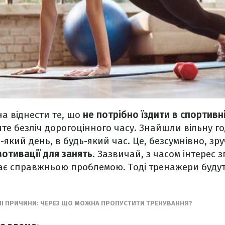
а віднести те, що
не потрібно їздити в спортивн
те безліч дорогоцінного часу. Знайшли вільну год
-який день, в будь-який час. Це, безсумнівно, зру
мотивації для занять
. Зазвичай, з часом інтерес з
тає справжньою проблемою. Тоді тренажери буду
І ПРИЧИНИ: ЧЕРЕЗ ЩО МОЖНА ПРОПУСТИТИ ТРЕНУВАННЯ?