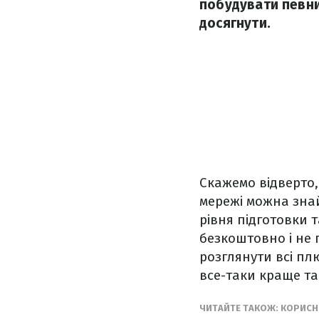
побудувати певний
досягнути.
Скажемо відверто,
мережі можна знай
рівня підготовки 
безкоштовно і не п
розглянути всі плю
все-таки краще та
ЧИТАЙТЕ ТАКОЖ: КОРИСН