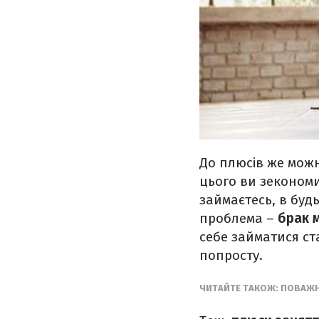
До плюсів же можн
цього ви зекономи
займаєтесь, в будь
проблема –
брак 
себе займатися с
попросту.
ЧИТАЙТЕ ТАКОЖ: ПОВАЖН