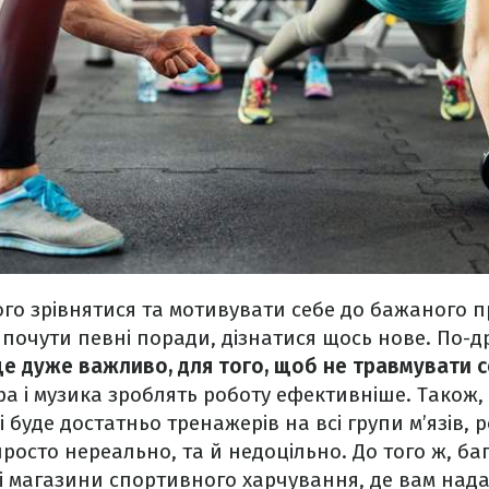
ого зрівнятися та мотивувати себе до бажаного пр
 почути певні поради, дізнатися щось нове. По-д
 це дуже важливо, для того, щоб не травмувати 
а і музика зроблять роботу ефективніше. Також,
буде достатньо тренажерів на всі групи м’язів, р
росто нереально, та й недоцільно. До того ж, б
і магазини спортивного харчування, де вам нада