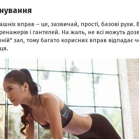
нування
шніх вправ – це, зазвичай, прості, базові рухи. 
ренажерів і гантелей. На жаль, не всі можуть доз
ій" зал, тому багато корисних вправ відпадає ч
ця.