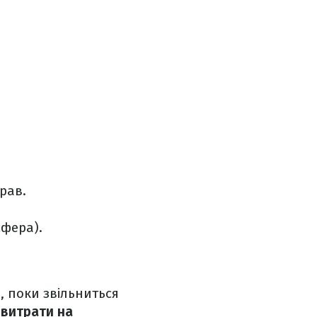
рав.
сфера).
я, поки звільниться
 витрати на