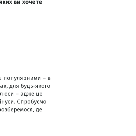
 яких ви хочете
ьш популярними – в
ак, для будь-якого
плюси – адже це
мінуси. Спробуємо
розберемося, де