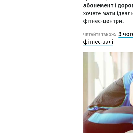
абонемент і доро
хочете мати ідеаль
фітнес-центри.
З чог
ЧИТАЙТЕ ТАКОЖ:
фітнес-залі