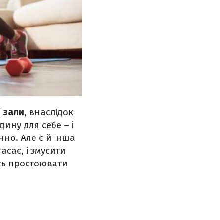
і зали
, внаслідок
ину для себе – і
чно. Але є й інша
гасає, і змусити
ть простоювати