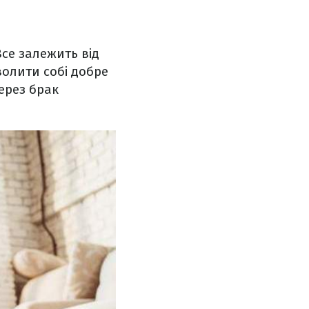
Все залежить від
волити собі добре
ерез брак