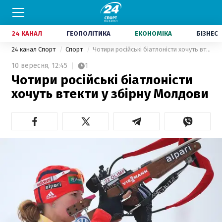
24 КАНАЛ
ГЕОПОЛІТИКА
ЕКОНОМІКА
БІЗНЕС
24 канал Спорт
Спорт
Чотири російські біатлоністи хочуть втекти у збірну Молдови
10 вересня,
12:45
1
Чотири російські біатлоністи
хочуть втекти у збірну Молдови