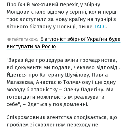
Про їхній можливий перехід у збірну
Молдови стало відомо у серпні, коли перші
троє виступили за нову країну на турнірі з
літнього біатлону у Польщі, пише
TACC
.
Біатлоніст збірної України буде
ЧИТАЙТЕ ТАКОЖ:
виступати за Росію
"Зараз йде процедура зміни громадянства,
всі документи ми подали, чекаємо відповіді.
Йдеться про Катерину Шумілову, Павла
Магазєєва, Анастасію Толмачову і ще одну
молоду біатлоністку – Олену Ладигіну. Ми
готові дати можливість їм реалізувати
себе", – йдеться у повідомленні.
Співрозмовник агентства сподівається, що
проблем зі схваленням переходу не