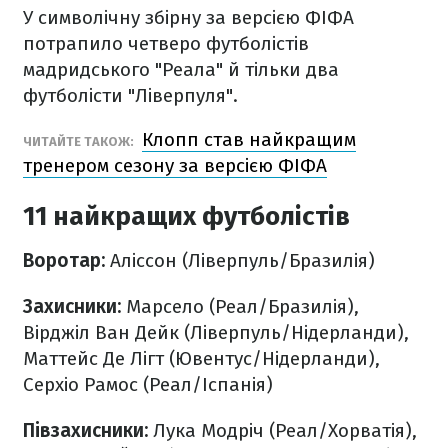
У символічну збірну за версією ФІФА
потрапило четверо футболістів
мадридського "Реала" й тільки два
футболісти "Ліверпуля".
Клопп став найкращим
ЧИТАЙТЕ ТАКОЖ:
тренером сезону за версією ФІФА
11 найкращих футболістів
Воротар:
Аліссон (Ліверпуль/Бразилія)
Захисники:
Марсело (Реал/Бразилія),
Вірджіл Ван Дейк (Ліверпуль/Нідерланди),
Маттейс Де Лігт (Ювентус/Нідерланди),
Серхіо Рамос (Реал/Іспанія)
Півзахисники:
Лука Модріч (Реал/Хорватія),