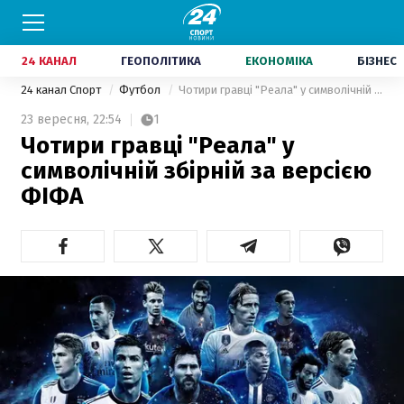
24 КАНАЛ
ГЕОПОЛІТИКА
ЕКОНОМІКА
БІЗНЕС
24 канал Спорт
Футбол
Чотири гравці "Реала" у символічній збірній за версією ФІФА
23 вересня,
22:54
1
Чотири гравці "Реала" у
символічній збірній за версією
ФІФА