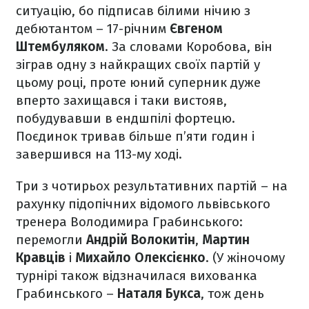
ситуацію, бо підписав білими нічию з
дебютантом – 17-річним
Євгеном
Штембуляком
. За словами Коробова, він
зіграв одну з найкращих своїх партій у
цьому році, проте юний суперник дуже
вперто захищався і таки вистояв,
побудувавши в ендшпілі фортецю.
Поєдинок тривав більше п’яти годин і
завершився на 113-му ході.
Три з чотирьох результативних партій – на
рахунку підопічних відомого львівського
тренера Володимира Грабинського:
перемогли
Андрій Волокитін
,
Мартин
Кравців
і
Михайло Олексієнко
. (У жіночому
турнірі також відзначилася вихованка
Грабинського –
Наталя Букса
, тож день