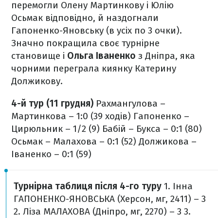
перемогли Олену Мартинкову і Юлію
Осьмак відповідно, й наздогнали
Гапоненко-Яновську (в усіх по 3 очки).
Значно покращила своє турнірне
становище і
Ольга Іваненко
з Дніпра, яка
чорними переграла киянку Катерину
Должикову.
4-й тур (11 грудня)
Рахмангулова –
Мартинкова – 1:0 (39 ходів)
Гапоненко –
Цирюльник – 1/2 (9)
Бабій – Букса – 0:1 (80)
Осьмак – Малахова – 0:1 (52)
Должикова –
Іваненко – 0:1 (59)
Турнірна таблиця після 4-го туру
1. Інна
ГАПОНЕНКО-ЯНОВСЬКА (Херсон, мг, 2411) – 3
2. Ліза МАЛАХОВА (Дніпро, мг, 2270) – 3
3.