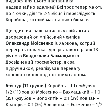
видався для цього наставника
надзвичайно вдалим!) Всі троє тепер мають
по 4 очки, ділять 2-4 місця і переслідують
Коробова, котрий має на очко більше.
Ще один виграш записав у свій актив
дворазовий олімпійський чемпіон
Олександр Моісеєнко
із Харкова, котрий
переграв новачка турнірів такого рівня 18-
річного
Владислава Бахмацького
.
Досвідчений гросмейстер, як за
підручником, реалізував перевагу
хорошого коня над поганим слоном.
6-й тур (11 грудня)
Коробов – Штембуляк –
1/2 (113 ходів)
Моісеєнко – Бахмацький – 1:0
(35)
Кузубов – Волокитін – 0:1 (29)
Ковчан –
Кравців – 0:1 (36)
Арещенко – Єфіменко – 1/2