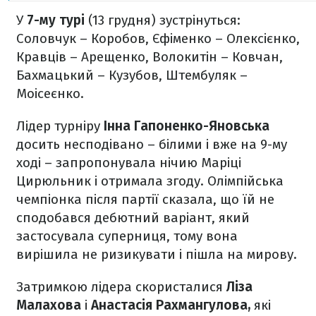
У
7-му турі
(13 грудня) зустрінуться:
Соловчук – Коробов, Єфіменко – Олексієнко,
Кравців – Арещенко, Волокитін – Ковчан,
Бахмацький – Кузубов, Штембуляк –
Моісеєнко.
Лідер турніру
Інна Гапоненко-Яновська
досить несподівано – білими і вже на 9-му
ході – запропонувала нічию Маріці
Цирюльник і отримала згоду. Олімпійська
чемпіонка після партії сказала, що їй не
сподобався дебютний варіант, який
застосувала суперниця, тому вона
вирішила не ризикувати і пішла на мирову.
Затримкою лідера скористалися
Ліза
Малахова
і
Анастасія Рахмангулова,
які