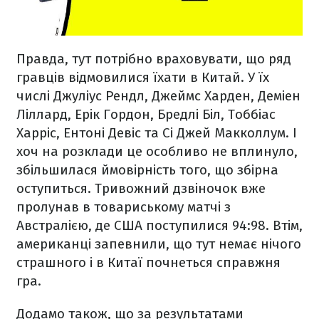
Правда, тут потрібно враховувати, що ряд
гравців відмовилися їхати в Китай. У їх
числі Джуліус Рендл, Джеймс Харден, Деміен
Ліллард, Ерік Гордон, Бредлі Біл, Тоббіас
Харріс, Ентоні Девіс та Сі Джей Макколлум. І
хоч на розклади це особливо не вплинуло,
збільшилася ймовірність того, що збірна
оступиться. Тривожний дзвіночок вже
пролунав в товариському матчі з
Австралією, де США поступилися 94:98. Втім,
американці запевнили, що тут немає нічого
страшного і в Китаї почнеться справжня
гра.
Додамо також, що за результатами