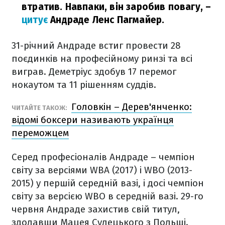
втратив. Навпаки, він заробив повагу,
–
цитує
Андраде Ленс Пагмайер.
31-річний Андраде встиг провести 28
поєдинків на професійному ринзі та всі
виграв. Деметріус здобув 17 перемог
нокаутом та 11 рішенням суддів.
Головкін – Дерев'янченко:
ЧИТАЙТЕ ТАКОЖ:
відомі боксери називають українця
переможцем
Серед професіоналів Андраде – чемпіон
світу за версіями WBA (2017) і WBO (2013-
2015) у першій середній вазі, і досі чемпіон
світу за версією WBO в середній вазі. 29-го
червня Андраде захистив свій титул,
здолавши Мацея Сулецького з Польщі.