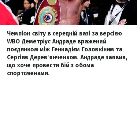
Чемпіон світу в середній вазі за версією
WBO Деметріус Андраде вражений
поєдинком між Геннадієм Головкіним та
Сергієм Дерев'янченком. Андраде заявив,
що хоче провести бій з обома
спортсменами.