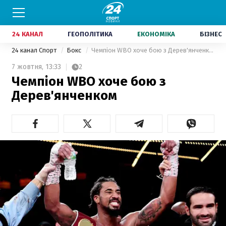
24 КАНАЛ
ГЕОПОЛІТИКА
ЕКОНОМІКА
БІЗНЕС
24 канал Спорт
Бокс
Чемпіон WBO хоче бою з Дерев'янченком
7 жовтня,
13:33
2
Чемпіон WBO хоче бою з
Дерев'янченком