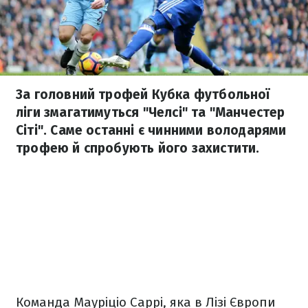
За головний трофей Кубка футбольної
ліги змагатимуться "Челсі" та "Манчестер
Сіті". Саме останні є чинними володарями
трофею й спробують його захистити.
Команда Мауріціо Саррі, яка в Лізі Європи