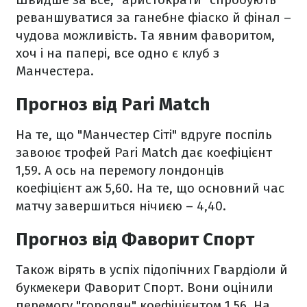
реваншуватися за ганебне фіаско й фінал –
чудова можливість. Та явним фаворитом,
хоч і на папері, все одно є клуб з
Манчестера.
Прогноз від Pari Match
На те, що "Манчестер Сіті" вдруге поспіль
завоює трофей Pari Match дає коефіцієнт
1,59. А ось на перемогу лондонців
коефіцієнт аж 5,60. На те, що основний час
матчу завершиться нічиєю – 4,40.
Прогноз від Фаворит Спорт
Також вірять в успіх підопічних Гвардіоли й
букмекери Фаворит Спорт. Вони оцінили
перемогу "городян" коефіцієнтом 1,56. На