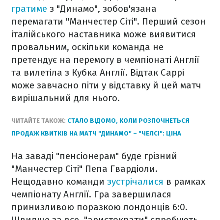
гратиме
з "Динамо", зобов'язана
перемагати "Манчестер Сіті". Перший сезон
італійського наставника може виявитися
провальним, оскільки команда не
претендує на перемогу в чемпіонаті Англії
та вилетіла з Кубка Англії. Відтак Саррі
може завчасно піти у відставку й цей матч
вирішальний для нього.
ЧИТАЙТЕ ТАКОЖ:
СТАЛО ВІДОМО, КОЛИ РОЗПОЧНЕТЬСЯ
ПРОДАЖ КВИТКІВ НА МАТЧ "ДИНАМО" – "ЧЕЛСІ": ЦІНА
На заваді "пенсіонерам" буде грізний
"Манчестер Сіті" Пепа Гвардіоли.
Нещодавно команди
зустрічалися
в рамках
чемпіонату Англії. Гра завершилася
принизливою поразкою лондонців 6:0.
Швидше за все, "аристократи" спробують