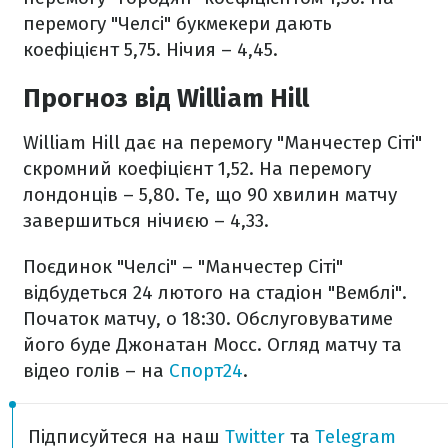
перемогу "Челсі" букмекери дають
коефіцієнт 5,75. Нічия – 4,45.
Прогноз від William Hill
William Hill дає на перемогу "Манчестер Сіті"
скромний коефіцієнт 1,52. На перемогу
лондонців – 5,80. Те, що 90 хвилин матчу
завершиться нічиєю – 4,33.
Поєдинок "Челсі" – "Манчестер Сіті"
відбудеться 24 лютого на стадіон "Вемблі".
Початок матчу, о 18:30. Обслуговуватиме
його буде Джонатан Мосс. Огляд матчу та
відео голів – на
Спорт24
.
Підписуйтеся на наш
Twitter
та
Telegram