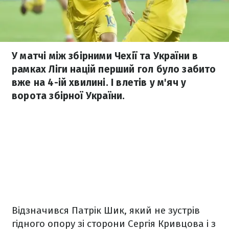
У матчі між збірними Чехії та України в
рамках Ліги націй перший гол було забито
вже на 4-ій хвилині. І влетів у м'яч у
ворота збірної України.
Відзначився Патрік Шик, який не зустрів
гідного опору зі сторони Сергія Кривцова і з