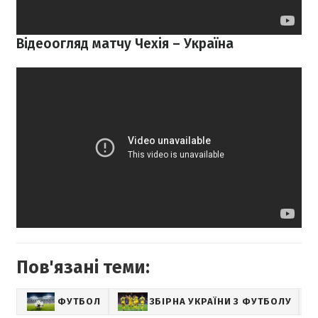
Відеоогляд матчу Чехія – Україна
Пов'язані теми:
ФУТБОЛ
ЗБІРНА УКРАЇНИ З ФУТБОЛУ
С