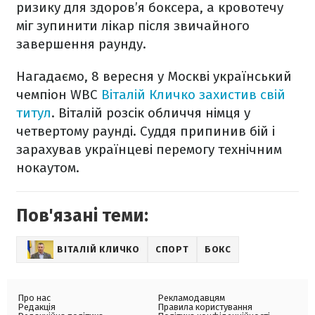
ризику для здоров’я боксера, а кровотечу
міг зупинити лікар після звичайного
завершення раунду.
Нагадаємо, 8 вересня у Москві український
чемпіон WBC
Віталій Кличко захистив свій
титул
. Віталій розсік обличчя німця у
четвертому раунді. Суддя припинив бій і
зарахував українцеві перемогу технічним
нокаутом.
Пов'язані теми:
ВІТАЛІЙ КЛИЧКО
СПОРТ
БОКС
Про нас
Рекламодавцям
Редакція
Правила користування