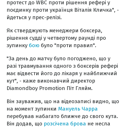
протест до WBC проти рішення рефері у
поєдинку проти українця Віталія Кличка", -
йдеться у прес-релізі.
Як стверджують менеджери боксера,
рішення судді у четвертому раунді про
зупинку
бою
було "проти правил".
"За день до матчу було погоджено, що у
разі травмування одного з боксерів рефері
має відвести його до лікаря у найближчий
кут", - каже виконавчий директор
Diamondboy Promotion Піт Гляйм.
Він зауважив, що на відеозаписі видно, що
на момент зупинки
Мануель Чарра
перебував набагато ближче до свого кута.
Він додав, що
розсічена брова
не несла