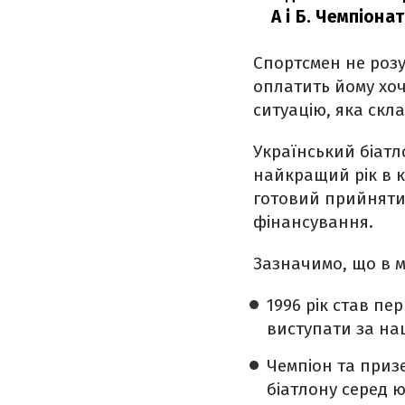
А і Б. Чемпіона
Спортсмен не розум
оплатить йому хоч
ситуацію, яка скла
Український біатл
найкращий рік в к
готовий прийняти 
фінансування.
Зазначимо, що в м
1996 рік став пе
виступати за нац
Чемпіон та призе
біатлону серед 