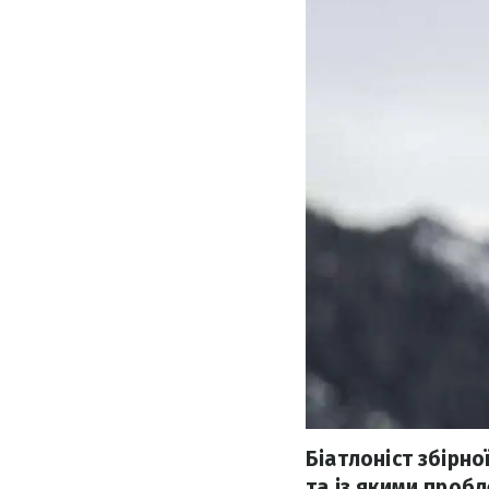
Біатлоніст збірно
та із якими пробл