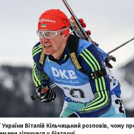
ї України Віталій Кільчицький розповів, чому п
емами зіткнувся у біатлоні.