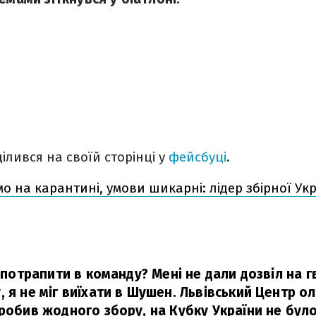
ілився на своїй сторінці у
фейсбуці
.
о на карантині, умови шикарні: лідер збірної Ук
г потрапити в команду? Мені не дали дозвіл на г
 я не міг виїхати в Шушен. Львівський Центр ол
зробив жодного збору, на Кубку України не було