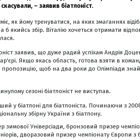
т скасували, – заявив біатлоніст.
іє, як йому тренуватися, на яких змаганнях відіб
а б якийсь збір. Віталію хочеться отримати відпо
лася.
оніст заявив, що дуже радий успіхам Андрія Доцен
ар'єрі. Якщо якась область, готова взяти в коман
пропозицію, щоб на два роки до Олімпіади знай
инулому сезоні біатлоніст не виступав.
рший у біатлоні для біатлоніста. Починаючи з 200
іональну збірну України з біатлону.
р зимової Універсіади, бронзовий призер чемпіон
юніорів, дворазовий призер чемпіонату Європи з 