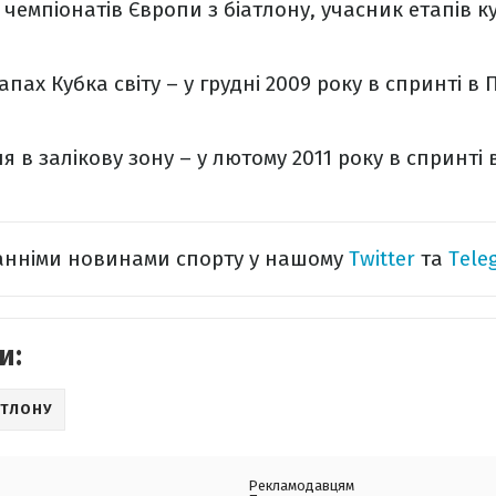
 чемпіонатів Європи з біатлону, учасник етапів ку
пах Кубка світу – у грудні 2009 року в спринті в 
в залікову зону – у лютому 2011 року в спринті 
танніми новинами спорту у нашому
Twitter
та
Tele
и:
АТЛОНУ
Рекламодавцям