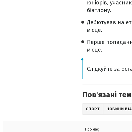
юніорів, учасник
біатлону.
Дебютував на ета
місце.
Перше попадання 
місце.
Слідкуйте за ос
Пов'язані тем
СПОРТ
НОВИНИ БІ
Про нас