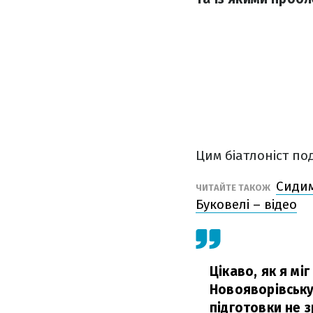
Цим біатлоніст под
Сидим
ЧИТАЙТЕ ТАКОЖ
Буковелі – відео
Цікаво, як я мі
Новояворівську,
підготовки не 