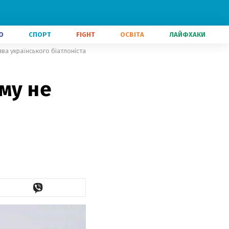
О
СПОРТ
FIGHT
ОСВІТА
ЛАЙФХАКИ
ява українського біатлоніста
му не