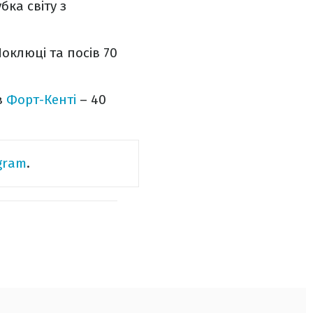
бка світу з
Поклюці та посів 70
в
Форт-Кенті
– 40
gram
.