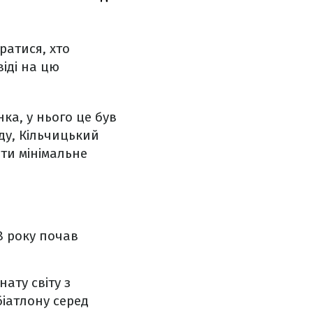
ратися, хто
віді на цю
ка, у нього це був
ду, Кільчицький
ти мінімальне
8 року почав
ату світу з
біатлону серед