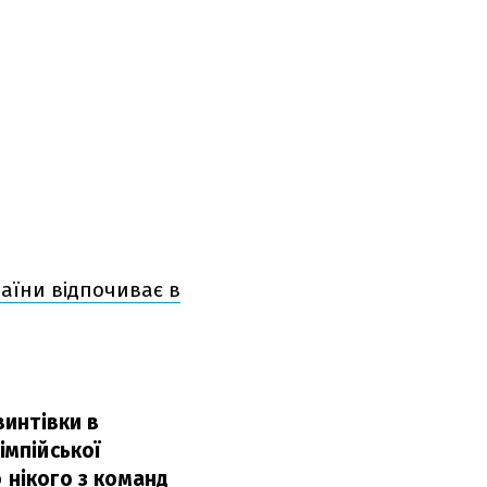
раїни відпочиває в
винтівки в
імпійської
 нікого з команд