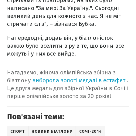
стрічками і з прапорами, на яких було
написано "За мир! За Україну!". Сьогодні
великий день для кожного з нас. Я не міг
стримати сліз", – зізнався Бубка.
Напередодні, додав він, у біатлоністок
важко було вселити віру в те, що вони все
можуть і у них все вийде.
Нагадаємо, жіноча олімпійська збірна з
біатлону
виборола золоті медалі в естафеті
.
Це друга медаль для збірної України в Сочі і
перше олімпійське золото за 20 років!
Пов'язані теми:
СПОРТ
НОВИНИ БІАТЛОНУ
СОЧІ-2014