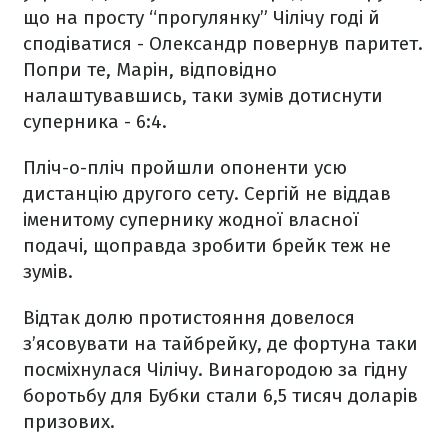
що на просту “прогулянку” Чілічу годі й
сподіватися - Олександр повернув паритет.
Попри те, Марін, відповідно
налаштувавшись, таки зумів дотиснути
суперника - 6:4.
Пліч-о-пліч пройшли опоненти усю
дистанцію другого сету. Сергій не віддав
іменитому супернику жодної власної
подачі, щоправда зробити брейк теж не
зумів.
Відтак долю протистояння довелося
з’ясовувати на тайбрейку, де фортуна таки
посміхнулася Чілічу. Винагородою за гідну
боротьбу для Бубки стали 6,5 тисяч доларів
призових.