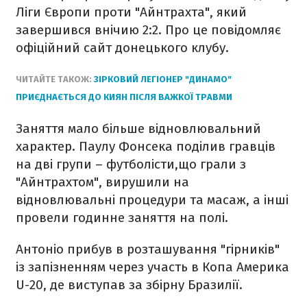
Ліги Європи проти "Айнтрахта", який
завершився внічию 2:2. Про це повідомляє
офіційний сайт донецького клубу.
ЧИТАЙТЕ ТАКОЖ:
ЗІРКОВИЙ ЛЕГІОНЕР "ДИНАМО"
ПРИЄДНАЄТЬСЯ ДО КИЯН ПІСЛЯ ВАЖКОЇ ТРАВМИ
Заняття мало більше відновлювальний
характер. Паулу Фонсека поділив гравців
на дві групи – футболісти,що грали з
"Айнтрахтом", вирушили на
відновлювальні процедури та масаж, а інші
провели годинне заняття на полі.
Антоніо прибув в розташування "гірників"
із запізненням через участь в Копа Америка
U-20, де виступав за збірну Бразилії.