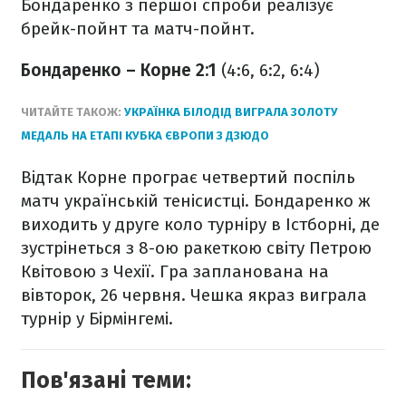
Бондаренко з першої спроби реалізує
брейк-пойнт та матч-пойнт.
Бондаренко – Корне 2:1
(4:6, 6:2, 6:4)
ЧИТАЙТЕ ТАКОЖ:
УКРАЇНКА БІЛОДІД ВИГРАЛА ЗОЛОТУ
МЕДАЛЬ НА ЕТАПІ КУБКА ЄВРОПИ З ДЗЮДО
Відтак Корне програє четвертий поспіль
матч українській тенісистці. Бондаренко ж
виходить у друге коло турніру в Істборні, де
зустрінеться з 8-ою ракеткою світу Петрою
Квітовою з Чехії. Гра запланована на
вівторок, 26 червня. Чешка якраз виграла
турнір у Бірмінгемі.
Пов'язані теми: