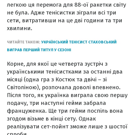
легкою ця перемога для 88-ої ракетки світу
не була. Адже тенісистки зіграли всі три
сети, витративши на це дві години та три
хвилини.
ЧИТАЙТЕ ТАКОЖ:
УКРАЇНСЬКИЙ ТЕНІСИСТ СТАХОВСЬКИЙ
ВИГРАВ ПЕРШИЙ ТИТУЛ У СЕЗОНІ
Корне, для якої це четверта зустріч з
українськими тенісистками за останні два
місяці (одна гра з Костюк та двічі – зі
Світоліною), розпочала доволі впевнено.
Після того, як українка виграла свою першу
подачу, три наступні гейми забрала
француженка. Ще три гейми поспіль вона
згодом візьме в кінці сету. Однак
реалізувати сет-пойнт зможе лише з шостої
спроби.