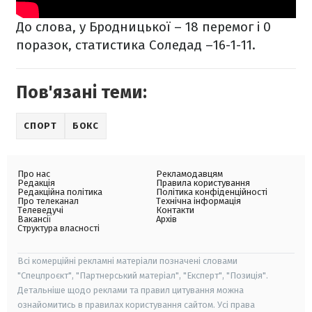
До слова, у Бродницької – 18 перемог і 0
поразок, статистика Соледад –16-1-11.
Пов'язані теми:
СПОРТ
БОКС
Про нас
Рекламодавцям
Редакція
Правила користування
Редакційна політика
Політика конфіденційності
Про телеканал
Технічна інформація
Телеведучі
Контакти
Вакансії
Архів
Структура власності
Всі комерційні рекламні матеріали позначені словами
"Спецпроєкт", "Партнерський матеріал", "Експерт", "Позиція".
Детальніше щодо реклами та правил цитування можна
ознайомитись в правилах користування сайтом. Усі права