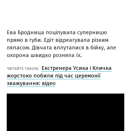
Ева Бродница поцілувала суперницю
прямо в губи. Едіт відреагувала різким
ляпасом. Дівчата вплуталися в бійку, але
охорона швидко розняла їх.
Екстренера Усика і Кличка
ЧИТАЙТЕ ТАКОЖ:
жорстоко побили під час церемонії
зважування: відео