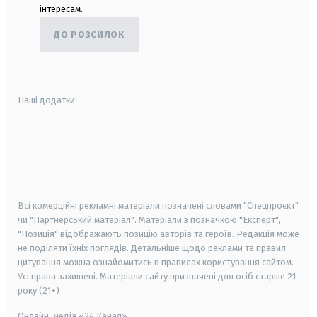
інтересам.
ДО РОЗСИЛОК
Наші додатки:
android
apple
smart tv
samsung smart tv
Всі комерційні рекламні матеріали позначені словами "Спецпроєкт"
чи "Партнерський матеріал". Матеріали з позначкою "Експерт",
"Позиція" відображають позицію авторів та героїв. Редакція може
не поділяти їхніх поглядів. Детальніше щодо реклами та правил
цитування можна ознайомитись в правилах користування сайтом.
Усі права захищені.
Матеріали сайту призначені для осіб старше
21
року (21+)
Онлайн-медіа «24 Канал»