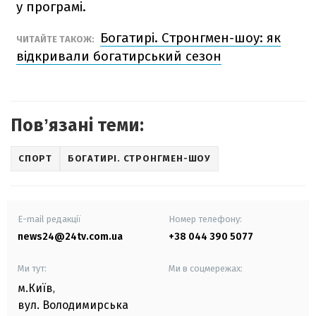
у програмі.
Богатирі. Стронгмен-шоу: як
ЧИТАЙТЕ ТАКОЖ:
відкривали богатирський сезон
Повʼязані теми:
СПОРТ
БОГАТИРІ. СТРОНГМЕН-ШОУ
E-mail редакції
Номер телефону:
news24@24tv.com.ua
+38 044 390 5077
Ми тут:
Ми в соцмережах:
м.Київ
,
вул. Володимирська