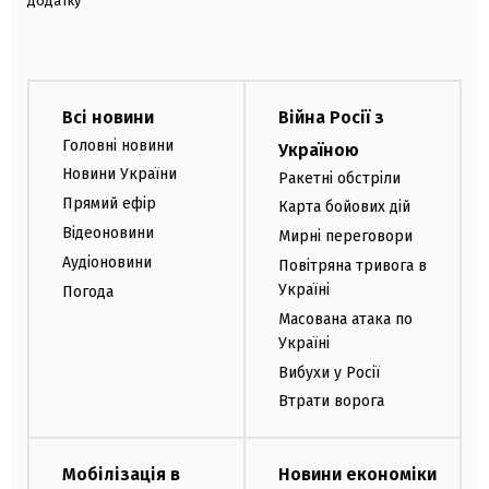
додатку
Всі новини
Війна Росії з
Головні новини
Україною
Новини України
Ракетні обстріли
Прямий ефір
Карта бойових дій
Відеоновини
Мирні переговори
Аудіоновини
Повітряна тривога в
Україні
Погода
Масована атака по
Україні
Вибухи у Росії
Втрати ворога
Мобілізація в
Новини економіки