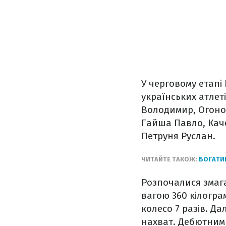
У черговому етапі 
українських атлет
Володимир, Огоно
Гайша Павло, Каче
Петруня Руслан.
ЧИТАЙТЕ ТАКОЖ:
БОГАТИР
Розпочалися змага
вагою 360 кілогра
колесо 7 разів. Д
нахват. Дебютним 