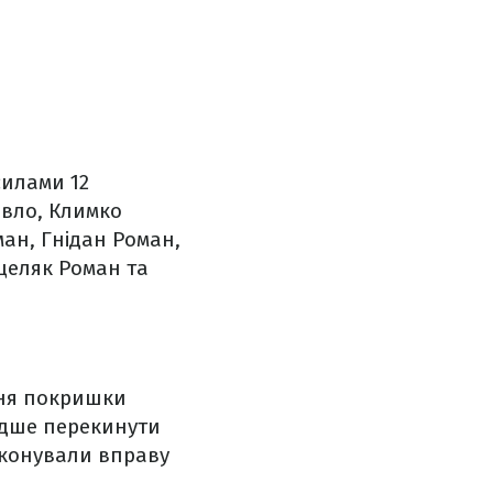
силами 12
авло, Климко
ан, Гнідан Роман,
ицеляк Роман та
ння покришки
идше перекинути
иконували вправу