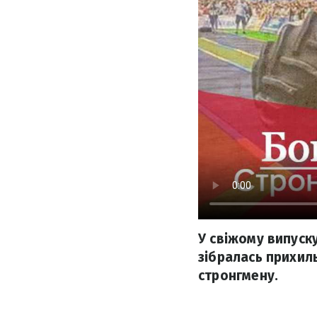
У свіжому випуску
зібралась прихиль
стронгмену.