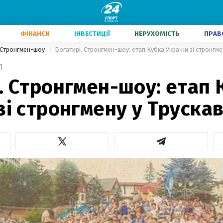
ФІНАНСИ
ІНВЕСТИЦІЇ
НЕРУХОМІСТЬ
ПРАВ
. Стронгмен-шоу
Богатирі. Стронгмен-шоу: етап Кубка України зі стронгме
1
. Стронгмен-шоу: етап 
зі стронгмену у Трускав