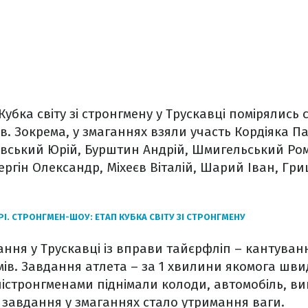
Кубка світу зі стронгмену у Трускавці помірялись 
ів. Зокрема, у змаганнях взяли участь Кордіяка П
вський Юрій, Бурштин Андрій, Шмигельський Ром
ргін Олександр, Міхеєв Віталій, Шарий Іван, Гр
І. СТРОНГМЕН-ШОУ: ЕТАП КУБКА СВІТУ ЗІ СТРОНГМЕНУ
ння у Трускавці із вправи тайєрфліп – кантува
мів. Завдання атлета – за 1 хвилини якомога шв
алістронгменами піднімали колоди, автомобіль, в
завдання у змаганнях стало утримання ваги.